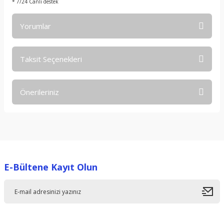
* 7/24 Canlı destek
Yorumlar
Taksit Seçenekleri
Bu ürüne ilk yorumu siz yapın!
Önerileriniz
Yorum Yaz
Bu ürünün fiyat bilgisi, resim, ürün açıklamalarında ve diğer
konularda yetersiz gördüğünüz noktaları öneri formunu
kullanarak tarafımıza iletebilirsiniz.
Görüş ve önerileriniz için teşekkür ederiz.
E-Bültene Kayıt Olun
Ürün resmi kalitesiz, bozuk veya görüntülenemiyor.
Ürün açıklamasında eksik bilgiler bulunuyor.
Ürün bilgilerinde hatalar bulunuyor.
Ürün fiyatı diğer sitelerden daha pahalı.