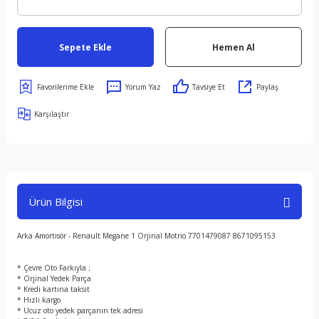
Sepete Ekle
Hemen Al
Yorum Yaz
Tavsiye Et
Paylaş
Karşılaştır
Ürün Bilgisi
Arka Amortisör - Renault Megane 1 Orjinal Motrio 7701479087 8671095153
* Çevre Oto Farkıyla ;
* Orjinal Yedek Parça
* Kredi kartına taksit
* Hızlı kargo
* Ucuz oto yedek parçanın tek adresi