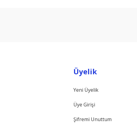
arda yetersiz gördüğünüz noktaları öneri formunu kullanarak tarafımıza ilet
Bu ürüne ilk yorumu siz yapın!
Yorum Yaz
Üyelik
Yeni Üyelik
Gönder
Üye Girişi
Şifremi Unuttum