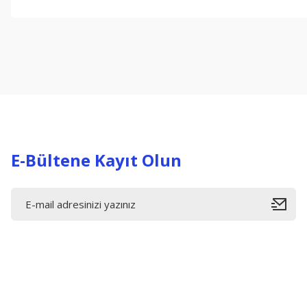
Bu ürünün fiyat bilgisi, resim, ürün açıklamalarında ve diğer konul
Görüş ve önerileriniz için teşekkür ederiz.
Ürün resmi kalitesiz, bozuk veya görüntülenemiyor.
Ürün açıklamasında eksik bilgiler bulunuyor.
Ürün bilgilerinde hatalar bulunuyor.
Ürün fiyatı diğer sitelerden daha pahalı.
Bu ürüne benzer farklı alternatifler olmalı.
E-Bültene Kayıt Olun