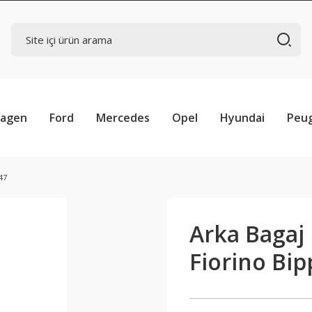
wagen
Ford
Mercedes
Opel
Hyundai
Peu
47
Arka Bagaj K
Fiorino Bi