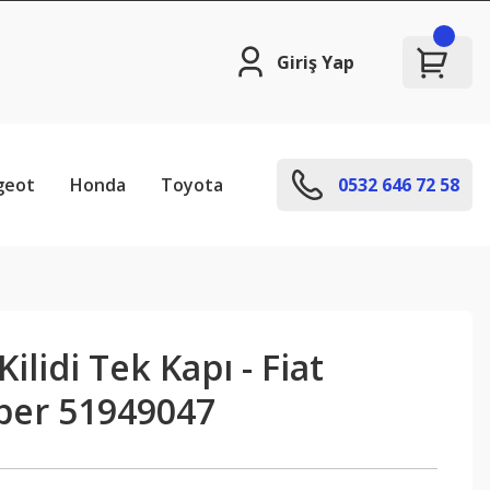
Giriş Yap
geot
Honda
Toyota
0532 646 72 58
ilidi Tek Kapı - Fiat
pper 51949047