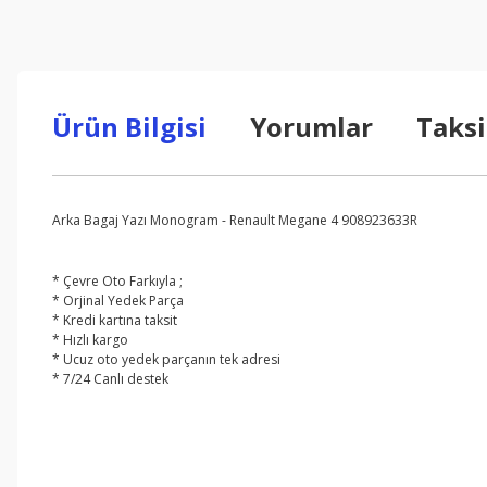
Ürün Bilgisi
Yorumlar
Taksi
Arka Bagaj Yazı Monogram - Renault Megane 4 908923633R
* Çevre Oto Farkıyla ;
* Orjinal Yedek Parça
* Kredi kartına taksit
* Hızlı kargo
* Ucuz oto yedek parçanın tek adresi
* 7/24 Canlı destek