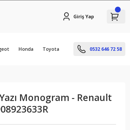
Giriş Yap
geot
Honda
Toyota
0532 646 72 58
 Yazı Monogram - Renault
908923633R