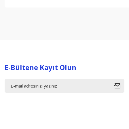
Bu ürünün fiyat bilgisi, resim, ürün açıklamalarında ve diğer konul
Görüş ve önerileriniz için teşekkür ederiz.
Ürün resmi kalitesiz, bozuk veya görüntülenemiyor.
Ürün açıklamasında eksik bilgiler bulunuyor.
Ürün bilgilerinde hatalar bulunuyor.
Ürün fiyatı diğer sitelerden daha pahalı.
Bu ürüne benzer farklı alternatifler olmalı.
E-Bültene Kayıt Olun