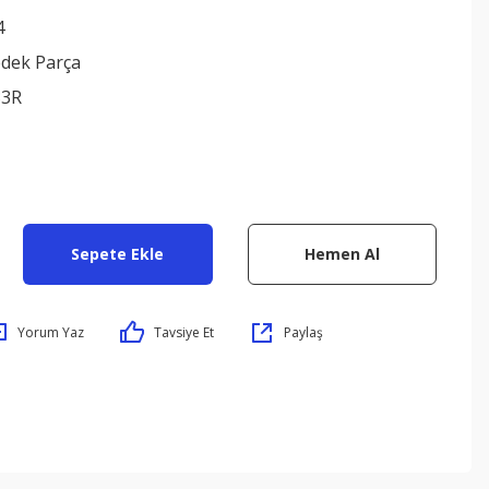
4
edek Parça
33R
Sepete Ekle
Hemen Al
Yorum Yaz
Tavsiye Et
Paylaş