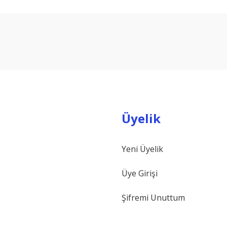
arda yetersiz gördüğünüz noktaları öneri formunu kullanarak tarafımıza ilet
Bu ürüne ilk yorumu siz yapın!
Yorum Yaz
Üyelik
Yeni Üyelik
Gönder
Üye Girişi
Şifremi Unuttum