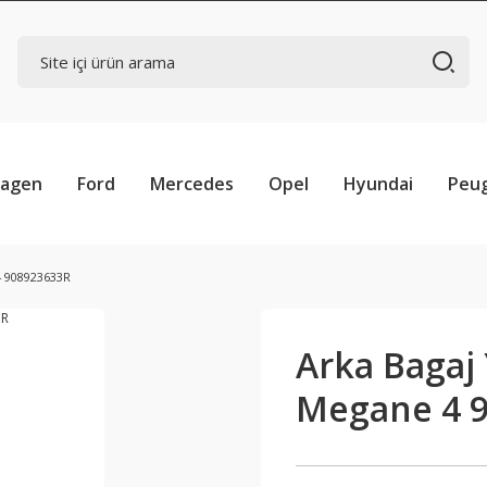
wagen
Ford
Mercedes
Opel
Hyundai
Peu
4 908923633R
Arka Bagaj
Megane 4 