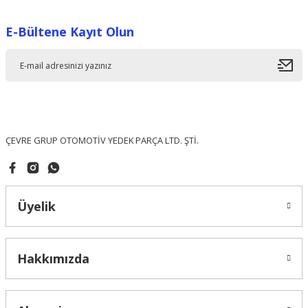
Görüş ve önerileriniz için teşekkür ederiz.
E-Bültene Kayıt Olun
Ürün resmi kalitesiz, bozuk veya görüntülenemiyor.
Ürün açıklamasında eksik bilgiler bulunuyor.
Ürün bilgilerinde hatalar bulunuyor.
Ürün fiyatı diğer sitelerden daha pahalı.
Bu ürüne benzer farklı alternatifler olmalı.
ÇEVRE GRUP OTOMOTİV YEDEK PARÇA LTD. ŞTİ.
Üyelik
Gönder
Hakkımızda