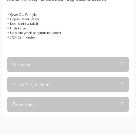
t
* Çevre Oto Farkıyla ;
* Orjinal Yedek Parça
* Kredi kartına taksit
* Hızlı kargo
* Ucuz oto yedek parçanın tek adresi
* 7/24 Canlı destek
Yorumlar
Taksit Seçenekleri
Bu ürüne ilk yorumu siz yapın!
Önerileriniz
Yorum Yaz
Bu ürünün fiyat bilgisi, resim, ürün açıklamalarında ve diğer
konularda yetersiz gördüğünüz noktaları öneri formunu
kullanarak tarafımıza iletebilirsiniz.