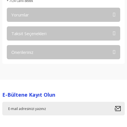
* 7/24 Canlı destek
Yorumlar
Taksit Seçenekleri
Bu ürüne ilk yorumu siz yapın!
Önerileriniz
Yorum Yaz
Bu ürünün fiyat bilgisi, resim, ürün açıklamalarında ve diğer
konularda yetersiz gördüğünüz noktaları öneri formunu
kullanarak tarafımıza iletebilirsiniz.
Görüş ve önerileriniz için teşekkür ederiz.
E-Bültene Kayıt Olun
Ürün resmi kalitesiz, bozuk veya görüntülenemiyor.
Ürün açıklamasında eksik bilgiler bulunuyor.
Ürün bilgilerinde hatalar bulunuyor.
Ürün fiyatı diğer sitelerden daha pahalı.