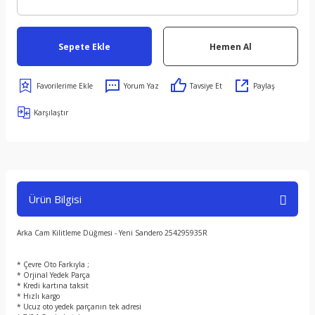
Sepete Ekle
Hemen Al
Yorum Yaz
Tavsiye Et
Paylaş
Karşılaştır
Ürün Bilgisi
Arka Cam Kilitleme Düğmesi - Yeni Sandero 254295935R
* Çevre Oto Farkıyla ;
* Orjinal Yedek Parça
* Kredi kartına taksit
* Hızlı kargo
* Ucuz oto yedek parçanın tek adresi