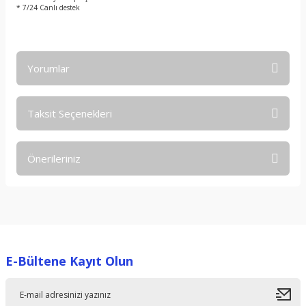
* 7/24 Canlı destek
Yorumlar
Taksit Seçenekleri
Bu ürüne ilk yorumu siz yapın!
Önerileriniz
Yorum Yaz
Bu ürünün fiyat bilgisi, resim, ürün açıklamalarında ve diğer
konularda yetersiz gördüğünüz noktaları öneri formunu
kullanarak tarafımıza iletebilirsiniz.
Görüş ve önerileriniz için teşekkür ederiz.
E-Bültene Kayıt Olun
Ürün resmi kalitesiz, bozuk veya görüntülenemiyor.
Ürün açıklamasında eksik bilgiler bulunuyor.
Ürün bilgilerinde hatalar bulunuyor.