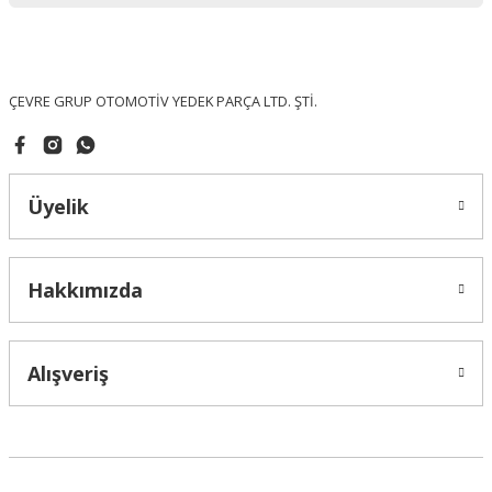
Ürün fiyatı diğer sitelerden daha pahalı.
Bu ürüne benzer farklı alternatifler olmalı.
ÇEVRE GRUP OTOMOTİV YEDEK PARÇA LTD. ŞTİ.
Üyelik
Gönder
Hakkımızda
Alışveriş