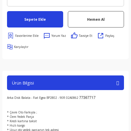
Sepete Ekle
Hemen Al
Yorum Yaz
Tavsiye Et
Paylaş
Karşılaştır
Ürün Bilgisi
77367717
Arka Disk Balata - Fiat Egea BP2802 - 90R 02A0862
* Çevre Oto Farkıyla ;
* Oem Yedek Parça
* Kredi kartına taksit
* Hızlı kargo
* Ucuz oto yedek parçanın tek adresi