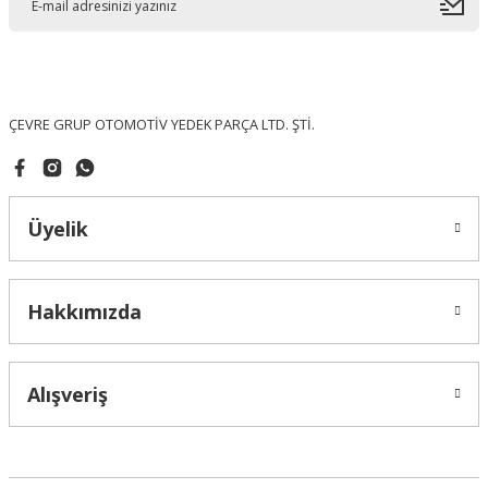
Ürün bilgilerinde hatalar bulunuyor.
Ürün fiyatı diğer sitelerden daha pahalı.
Bu ürüne benzer farklı alternatifler olmalı.
ÇEVRE GRUP OTOMOTİV YEDEK PARÇA LTD. ŞTİ.
Üyelik
Gönder
Hakkımızda
Alışveriş