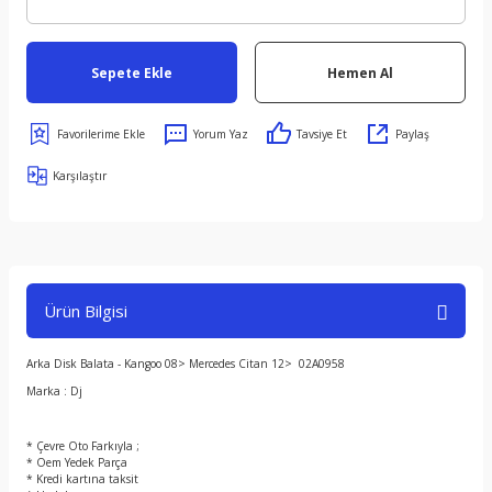
Sepete Ekle
Hemen Al
Yorum Yaz
Tavsiye Et
Paylaş
Karşılaştır
Ürün Bilgisi
Arka Disk Balata - Kangoo 08> Mercedes Citan 12> 02A0958
Marka : Dj
* Çevre Oto Farkıyla ;
* Oem Yedek Parça
* Kredi kartına taksit