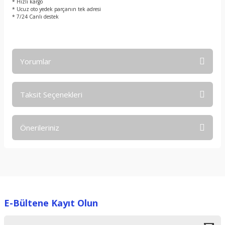
* Hızlı kargo
* Ucuz oto yedek parçanın tek adresi
* 7/24 Canlı destek
Yorumlar
Taksit Seçenekleri
Bu ürüne ilk yorumu siz yapın!
Önerileriniz
Yorum Yaz
Bu ürünün fiyat bilgisi, resim, ürün açıklamalarında ve diğer
konularda yetersiz gördüğünüz noktaları öneri formunu
kullanarak tarafımıza iletebilirsiniz.
Görüş ve önerileriniz için teşekkür ederiz.
E-Bültene Kayıt Olun
Ürün resmi kalitesiz, bozuk veya görüntülenemiyor.
Ürün açıklamasında eksik bilgiler bulunuyor.