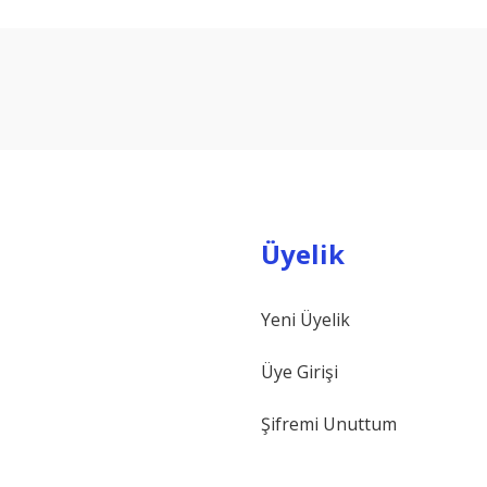
arda yetersiz gördüğünüz noktaları öneri formunu kullanarak tarafımıza ilet
Bu ürüne ilk yorumu siz yapın!
Yorum Yaz
Üyelik
Yeni Üyelik
Gönder
Üye Girişi
Şifremi Unuttum