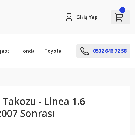
Giriş Yap
geot
Honda
Toyota
0532 646 72 58
Takozu - Linea 1.6
2007 Sonrası