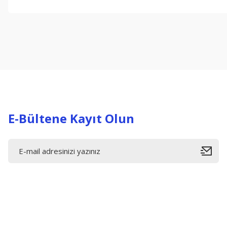
Bu ürünün fiyat bilgisi, resim, ürün açıklamalarında ve diğer konul
Görüş ve önerileriniz için teşekkür ederiz.
Ürün resmi kalitesiz, bozuk veya görüntülenemiyor.
Ürün açıklamasında eksik bilgiler bulunuyor.
Ürün bilgilerinde hatalar bulunuyor.
Ürün fiyatı diğer sitelerden daha pahalı.
Bu ürüne benzer farklı alternatifler olmalı.
E-Bültene Kayıt Olun