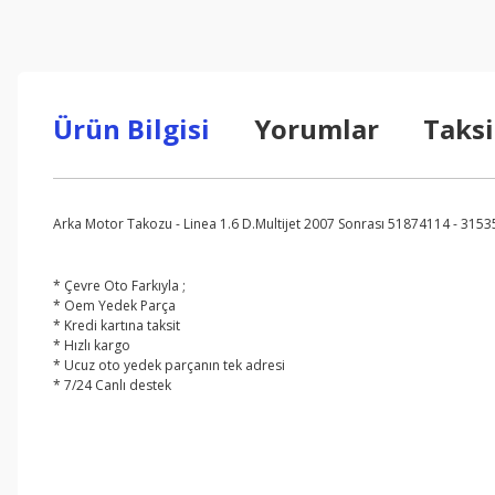
Ürün Bilgisi
Yorumlar
Taksi
Arka Motor Takozu - Linea 1.6 D.Multijet 2007 Sonrası 51874114 - 3153
* Çevre Oto Farkıyla ;
* Oem Yedek Parça
* Kredi kartına taksit
* Hızlı kargo
* Ucuz oto yedek parçanın tek adresi
* 7/24 Canlı destek