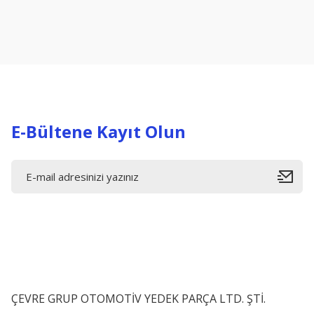
Ürün resmi kalitesiz, bozuk veya görüntülenemiyor.
Ürün açıklamasında eksik bilgiler bulunuyor.
Ürün bilgilerinde hatalar bulunuyor.
Ürün fiyatı diğer sitelerden daha pahalı.
Bu ürüne benzer farklı alternatifler olmalı.
E-Bültene Kayıt Olun
ÇEVRE GRUP OTOMOTİV YEDEK PARÇA LTD. ŞTİ.