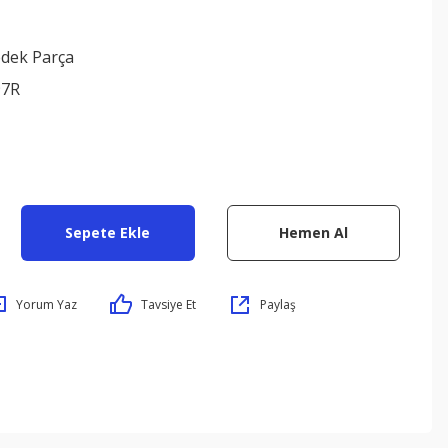
edek Parça
97R
Sepete Ekle
Hemen Al
Yorum Yaz
Tavsiye Et
Paylaş