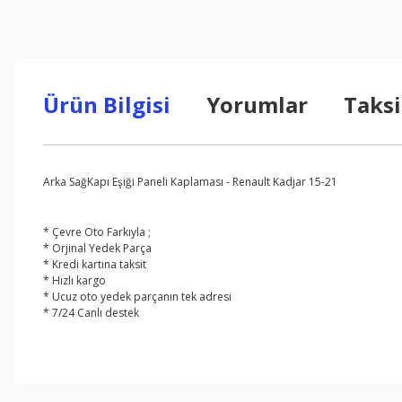
Ürün Bilgisi
Yorumlar
Taksi
Arka SağKapı Eşiği Paneli Kaplaması - Renault Kadjar 15-21
* Çevre Oto Farkıyla ;
* Orjinal Yedek Parça
* Kredi kartına taksit
* Hızlı kargo
* Ucuz oto yedek parçanın tek adresi
* 7/24 Canlı destek
Bu ürünün fiyat bilgisi, resim, ürün açıklamalarında ve diğer konul
Görüş ve önerileriniz için teşekkür ederiz.