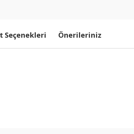
t Seçenekleri
Önerileriniz
arda yetersiz gördüğünüz noktaları öneri formunu kullanarak tarafımıza ilet
Bu ürüne ilk yorumu siz yapın!