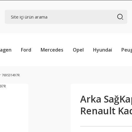
wagen
Ford
Mercedes
Opel
Hyundai
Peu
ar 769531497R
Arka SağKap
Renault Ka