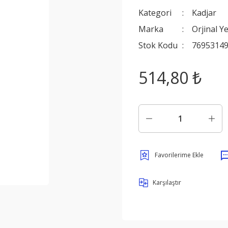
Kategori
Kadjar
Marka
Orjinal Y
Stok Kodu
7695314
514,80 ₺
Karşılaştır