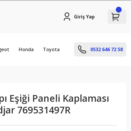
Giriş Yap
geot
Honda
Toyota
0532 646 72 58
ı Eşiği Paneli Kaplaması
djar 769531497R