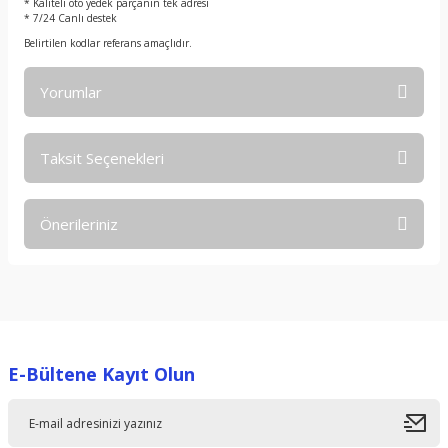
* Kaliteli oto yedek parçanın tek adresi
* 7/24 Canlı destek
Belirtilen kodlar referans amaçlıdır.
Yorumlar
Taksit Seçenekleri
Bu ürüne ilk yorumu siz yapın!
Önerileriniz
Yorum Yaz
Bu ürünün fiyat bilgisi, resim, ürün açıklamalarında ve diğer
konularda yetersiz gördüğünüz noktaları öneri formunu
kullanarak tarafımıza iletebilirsiniz.
Görüş ve önerileriniz için teşekkür ederiz.
E-Bültene Kayıt Olun
Ürün resmi kalitesiz, bozuk veya görüntülenemiyor.
Ürün açıklamasında eksik bilgiler bulunuyor.
Ürün bilgilerinde hatalar bulunuyor.