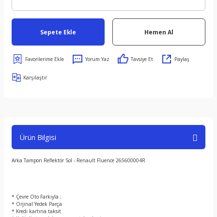
Sepete Ekle
Hemen Al
Yorum Yaz
Tavsiye Et
Paylaş
Karşılaştır
Ürün Bilgisi
Arka Tampon Reflektör Sol - Renault Fluence 265600004R
* Çevre Oto Farkıyla ;
* Orjinal Yedek Parça
* Kredi kartına taksit