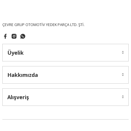
Ürün fiyatı diğer sitelerden daha pahalı.
Bu ürüne benzer farklı alternatifler olmalı.
ÇEVRE GRUP OTOMOTİV YEDEK PARÇA LTD. ŞTİ.
Üyelik
Gönder
Hakkımızda
Alışveriş