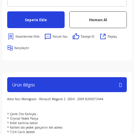
Sepete Ekle
Hemen Al
Yorum Yaz
Tavsiye Et
Paylaş
Karşılaştır
Ürün Bilgisi
Arka Yazı Monogram - Renault Megane 2 2004 - 2009 8200073444
* Çevre Oto Farkıyla ;
* Orjinal Yedek Parça
* Kredi kartına taksit
* Kaliteli oto yedek parçanın tek adresi
* 7/24 Canlı destek