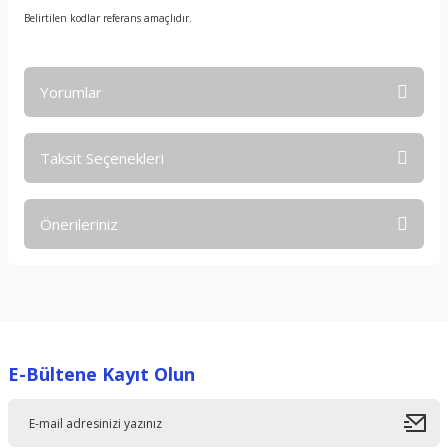
Belirtilen kodlar referans amaçlıdır.
Yorumlar
Taksit Seçenekleri
Bu ürüne ilk yorumu siz yapın!
Önerileriniz
Yorum Yaz
Bu ürünün fiyat bilgisi, resim, ürün açıklamalarında ve diğer
konularda yetersiz gördüğünüz noktaları öneri formunu
kullanarak tarafımıza iletebilirsiniz.
Görüş ve önerileriniz için teşekkür ederiz.
E-Bültene Kayıt Olun
Ürün resmi kalitesiz, bozuk veya görüntülenemiyor.
Ürün açıklamasında eksik bilgiler bulunuyor.
Ürün bilgilerinde hatalar bulunuyor.