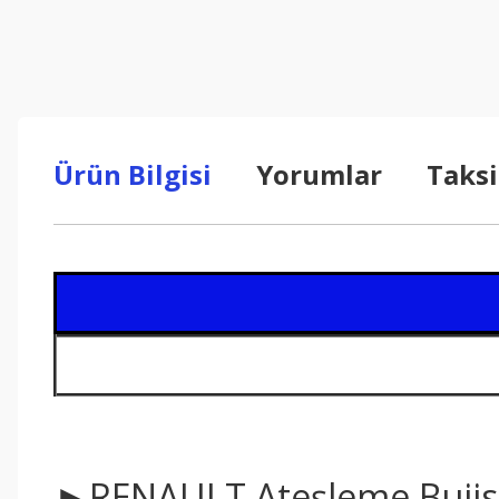
Ürün Bilgisi
Yorumlar
Taksi
►RENAULT Ateşleme Bujis