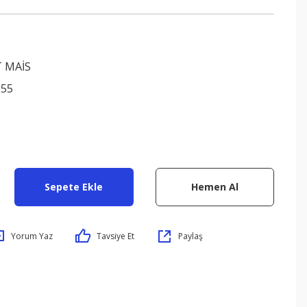
 MAİS
155
Sepete Ekle
Hemen Al
Yorum Yaz
Tavsiye Et
Paylaş