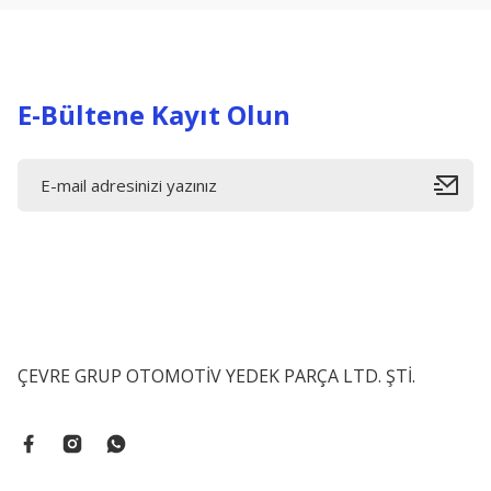
Ürün bilgilerinde hatalar bulunuyor.
Ürün fiyatı diğer sitelerden daha pahalı.
Bu ürüne benzer farklı alternatifler olmalı.
E-Bültene Kayıt Olun
ÇEVRE GRUP OTOMOTİV YEDEK PARÇA LTD. ŞTİ.