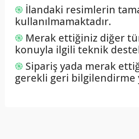
֍
İlandaki resimlerin tam
kullanılmamaktadır.
֍
Merak ettiğiniz diğer tü
konuyla ilgili teknik destek
֍
Sipariş yada merak ettiğ
gerekli geri bilgilendirme 
Bu ürünün fiyat bilgisi, resim, ürün açıklamalarında ve diğer konul
Görüş ve önerileriniz için teşekkür ederiz.
Ürün resmi kalitesiz, bozuk veya görüntülenemiyor.
Ürün açıklamasında eksik bilgiler bulunuyor.