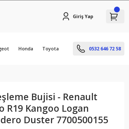
Giriş Yap
geot
Honda
Toyota
0532 646 72 58
şleme Bujisi - Renault
o R19 Kangoo Logan
dero Duster 7700500155