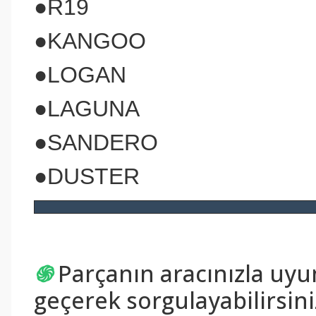
●R19
●KANGOO
●LOGAN
●LAGUNA
●SANDERO
●DUSTER
֍
Parçanın aracınızla uy
geçerek sorgulayabilirsini