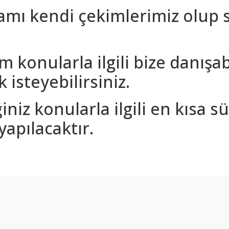
amı kendi çekimlerimiz olup 
m konularla ilgili bize danışa
 isteyebilirsiniz.
iniz konularla ilgili en kısa 
yapılacaktır.
arda yetersiz gördüğünüz noktaları öneri formunu kullanarak tarafımıza ilet
Bu ürüne ilk yorumu siz yapın!
Yorum Yaz