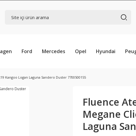
wagen
Ford
Mercedes
Opel
Hyundai
Peu
 R19 Kangoo Logan Laguna Sandero Duster 7700500155
Fluence Ate
Megane Cli
Laguna San