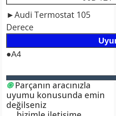
►Audi Termostat 105
Derece
Uyum
●
A4
֍
Parçanın aracınızla
uyumu konusunda emin
değilseniz
bizimle iletişime