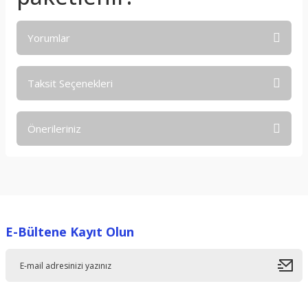
Yorumlar
Taksit Seçenekleri
Bu ürüne ilk yorumu siz yapın!
Önerileriniz
Yorum Yaz
Bu ürünün fiyat bilgisi, resim, ürün açıklamalarında ve diğer
konularda yetersiz gördüğünüz noktaları öneri formunu
kullanarak tarafımıza iletebilirsiniz.
Görüş ve önerileriniz için teşekkür ederiz.
E-Bültene Kayıt Olun
Ürün resmi kalitesiz, bozuk veya görüntülenemiyor.
Ürün açıklamasında eksik bilgiler bulunuyor.
Ürün bilgilerinde hatalar bulunuyor.
Ürün fiyatı diğer sitelerden daha pahalı.