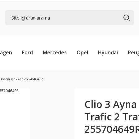
wagen
Ford
Mercedes
Opel
Hyundai
Peu
 3 Dacia Dokker 255704649R
Clio 3 Ayna
Trafic 2 Tr
255704649