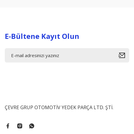
Ürün bilgilerinde hatalar bulunuyor.
Ürün fiyatı diğer sitelerden daha pahalı.
Bu ürüne benzer farklı alternatifler olmalı.
E-Bültene Kayıt Olun
ÇEVRE GRUP OTOMOTİV YEDEK PARÇA LTD. ŞTİ.