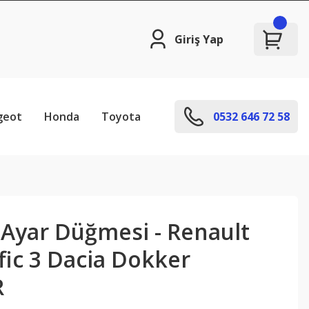
Giriş Yap
geot
Honda
Toyota
0532 646 72 58
 Ayar Düğmesi - Renault
afic 3 Dacia Dokker
R