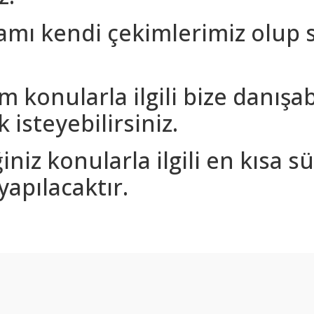
amı kendi çekimlerimiz olup 
m konularla ilgili bize danışa
 isteyebilirsiniz.
iniz konularla ilgili en kısa 
yapılacaktır.
arda yetersiz gördüğünüz noktaları öneri formunu kullanarak tarafımıza ilet
Bu ürüne ilk yorumu siz yapın!
Yorum Yaz