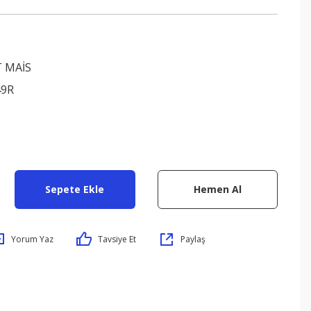
 MAİS
49R
Sepete Ekle
Hemen Al
Yorum Yaz
Tavsiye Et
Paylaş