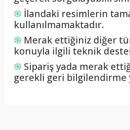
֍
İlandaki resimlerin tam
kullanılmamaktadır.
֍
Merak ettiğiniz diğer tü
konuyla ilgili teknik destek
֍
Sipariş yada merak ettiğ
gerekli geri bilgilendirme 
Bu ürünün fiyat bilgisi, resim, ürün açıklamalarında ve diğer konul
Görüş ve önerileriniz için teşekkür ederiz.
Ürün resmi kalitesiz, bozuk veya görüntülenemiyor.
Ürün açıklamasında eksik bilgiler bulunuyor.