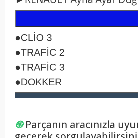
●CLİO 3
●TRAFİC 2
●TRAFİC
3
●DOKKER
֍
Parçanın aracınızla uy
geçerek sorgulayabilirsini