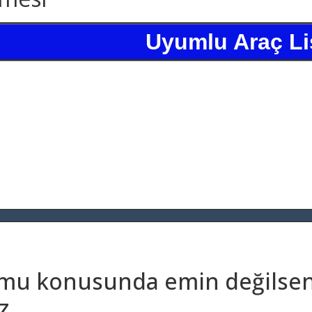
Uyumlu Araç Li
umu konusunda emin değilseni
z.