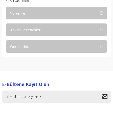
* 7/24 Canlı destek
Yorumlar
Taksit Seçenekleri
Bu ürüne ilk yorumu siz yapın!
Önerileriniz
Yorum Yaz
Bu ürünün fiyat bilgisi, resim, ürün açıklamalarında ve diğer
konularda yetersiz gördüğünüz noktaları öneri formunu
kullanarak tarafımıza iletebilirsiniz.
Görüş ve önerileriniz için teşekkür ederiz.
E-Bültene Kayıt Olun
Ürün resmi kalitesiz, bozuk veya görüntülenemiyor.
Ürün açıklamasında eksik bilgiler bulunuyor.
Ürün bilgilerinde hatalar bulunuyor.
Ürün fiyatı diğer sitelerden daha pahalı.