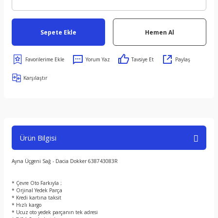
Sepete Ekle
Hemen Al
Yorum Yaz
Tavsiye Et
Paylaş
Karşılaştır
Ürün Bilgisi
Ayna Üçgeni Sağ - Dacia Dokker 638743083R
* Çevre Oto Farkıyla ;
* Orjinal Yedek Parça
* Kredi kartına taksit
* Hızlı kargo
* Ucuz oto yedek parçanın tek adresi