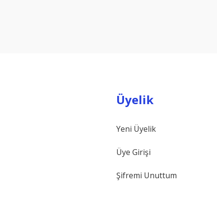
Bu ürüne ilk yorumu siz yapın!
Yorum Yaz
Üyelik
Yeni Üyelik
Gönder
Üye Girişi
Şifremi Unuttum