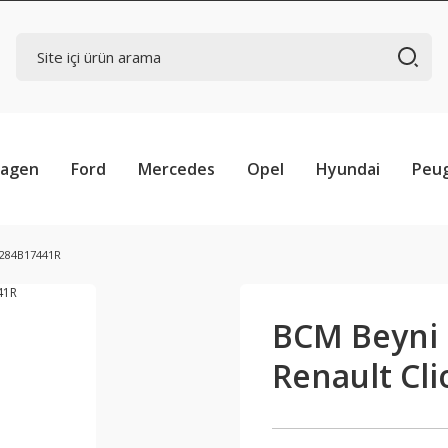
wagen
Ford
Mercedes
Opel
Hyundai
Peu
 284B17441R
BCM Beyni 
Renault Cl