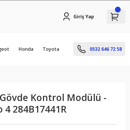
Giriş Yap
geot
Honda
Toyota
0532 646 72 58
Gövde Kontrol Modülü -
io 4 284B17441R