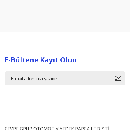
Ürün resmi kalitesiz, bozuk veya görüntülenemiyor.
Ürün açıklamasında eksik bilgiler bulunuyor.
Ürün bilgilerinde hatalar bulunuyor.
Ürün fiyatı diğer sitelerden daha pahalı.
Bu ürüne benzer farklı alternatifler olmalı.
E-Bültene Kayıt Olun
ÇEVRE GRUP OTOMOTİV YEDEK PARÇA LTD. ŞTİ.