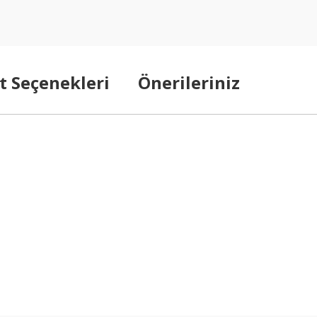
t Seçenekleri
Önerileriniz
arda yetersiz gördüğünüz noktaları öneri formunu kullanarak tarafımıza ilet