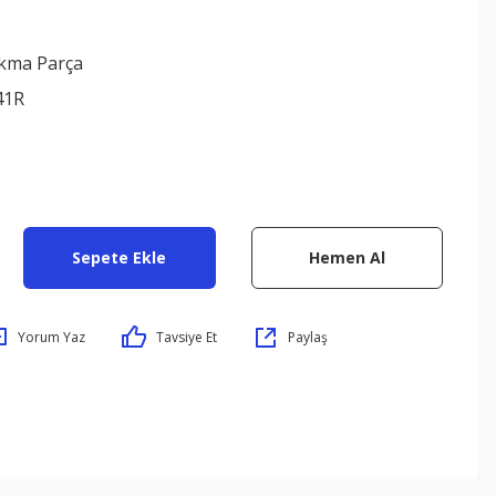
ıkma Parça
41R
Sepete Ekle
Hemen Al
Yorum Yaz
Tavsiye Et
Paylaş