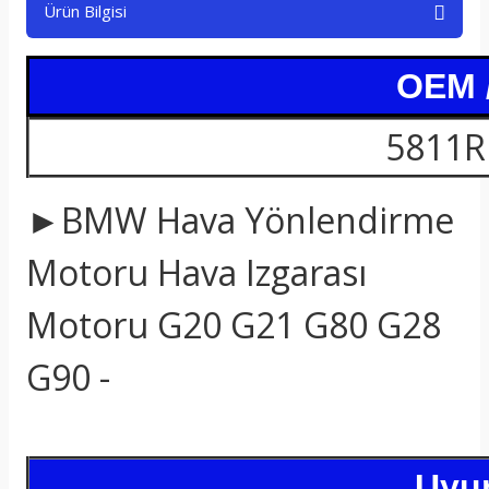
Ürün Bilgisi
t
OEM 
5811R
►BMW Hava Yönlendirme
Motoru Hava Izgarası
Motoru G20 G21 G80 G28
G90 -
Uyum