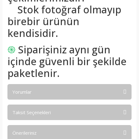
Stok fotoğraf olmayıp
birebir ürünün
kendisidir.
֍
Siparişiniz aynı gün
içinde güvenli bir şekilde
paketlenir.
Yorumlar
Taksit Seçenekleri
Bu ürüne ilk yorumu siz yapın!
Önerileriniz
Yorum Yaz