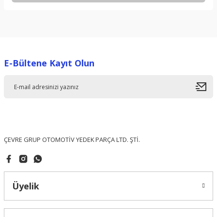
Bu ürünün fiyat bilgisi, resim, ürün açıklamalarında ve diğer
konularda yetersiz gördüğünüz noktaları öneri formunu
kullanarak tarafımıza iletebilirsiniz.
Görüş ve önerileriniz için teşekkür ederiz.
E-Bültene Kayıt Olun
Ürün resmi kalitesiz, bozuk veya görüntülenemiyor.
Ürün açıklamasında eksik bilgiler bulunuyor.
Ürün bilgilerinde hatalar bulunuyor.
Ürün fiyatı diğer sitelerden daha pahalı.
Bu ürüne benzer farklı alternatifler olmalı.
ÇEVRE GRUP OTOMOTİV YEDEK PARÇA LTD. ŞTİ.
Üyelik
Gönder