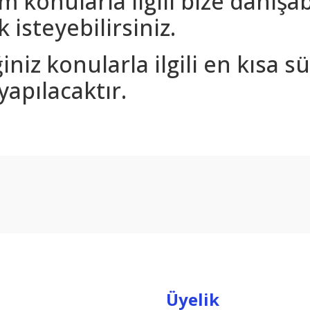
m konularla ilgili bize danışa
 isteyebilirsiniz.
iniz konularla ilgili en kısa 
yapılacaktır.
arda yetersiz gördüğünüz noktaları öneri formunu kullanarak tarafımıza ilet
Bu ürüne ilk yorumu siz yapın!
Yorum Yaz
Üyelik