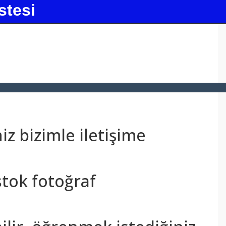
stesi
z bizimle iletişime
stok fotoğraf