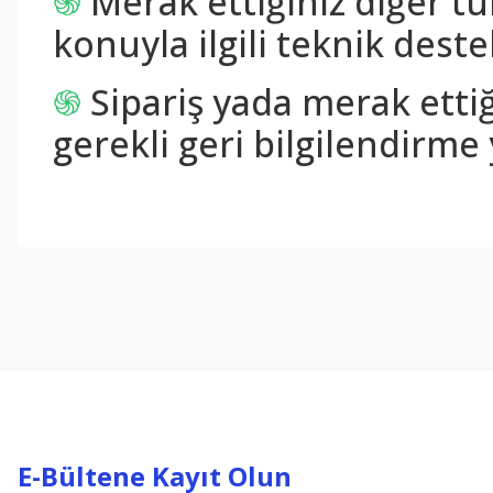
֍
Merak ettiğiniz diğer tü
konuyla ilgili teknik destek
֍
Sipariş yada merak ettiğ
gerekli geri bilgilendirme 
Bu ürünün fiyat bilgisi, resim, ürün açıklamalarında ve diğer konul
Görüş ve önerileriniz için teşekkür ederiz.
Ürün resmi kalitesiz, bozuk veya görüntülenemiyor.
Ürün açıklamasında eksik bilgiler bulunuyor.
Ürün bilgilerinde hatalar bulunuyor.
Ürün fiyatı diğer sitelerden daha pahalı.
Bu ürüne benzer farklı alternatifler olmalı.
E-Bültene Kayıt Olun