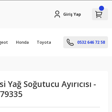
Giriş Yap
geot
Honda
Toyota
0532 646 72 58
i Yağ Soğutucu Ayırıcısı -
379335