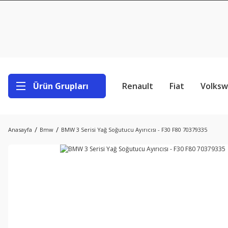
Ürün Grupları
Renault
Fiat
Volks
Anasayfa
Bmw
BMW 3 Serisi Yağ Soğutucu Ayırıcısı - F30 F80 70379335