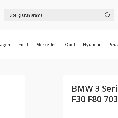
wagen
Ford
Mercedes
Opel
Hyundai
Peu
BMW 3 Seris
F30 F80 70