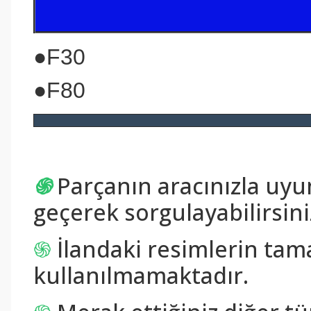
●F30
●F80
֍
Parçanın aracınızla uy
geçerek sorgulayabilirsini
֍
İlandaki resimlerin tam
kullanılmamaktadır.