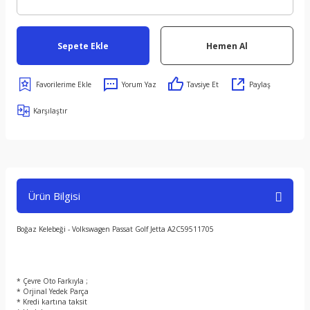
Sepete Ekle
Hemen Al
Yorum Yaz
Tavsiye Et
Paylaş
Karşılaştır
Ürün Bilgisi
Boğaz Kelebeği - Volkswagen Passat Golf Jetta A2C59511705
* Çevre Oto Farkıyla ;
* Orjinal Yedek Parça
* Kredi kartına taksit