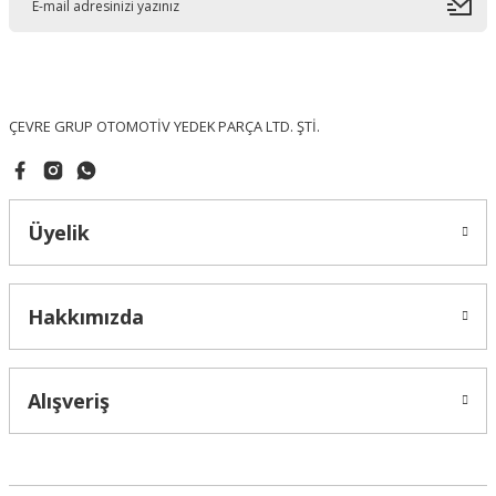
Ürün bilgilerinde hatalar bulunuyor.
Ürün fiyatı diğer sitelerden daha pahalı.
Bu ürüne benzer farklı alternatifler olmalı.
ÇEVRE GRUP OTOMOTİV YEDEK PARÇA LTD. ŞTİ.
Üyelik
Gönder
Hakkımızda
Alışveriş