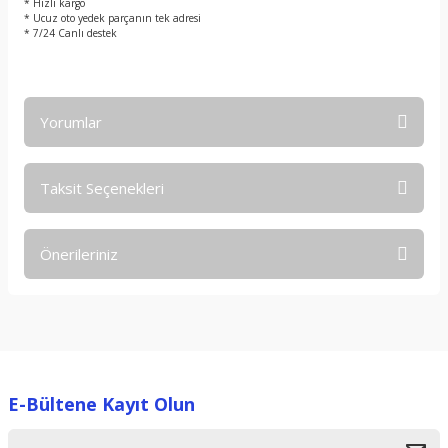
* Hızlı kargo
* Ucuz oto yedek parçanın tek adresi
* 7/24 Canlı destek
Yorumlar
Taksit Seçenekleri
Bu ürüne ilk yorumu siz yapın!
Önerileriniz
Yorum Yaz
Bu ürünün fiyat bilgisi, resim, ürün açıklamalarında ve diğer
konularda yetersiz gördüğünüz noktaları öneri formunu
kullanarak tarafımıza iletebilirsiniz.
Görüş ve önerileriniz için teşekkür ederiz.
E-Bültene Kayıt Olun
Ürün resmi kalitesiz, bozuk veya görüntülenemiyor.
Ürün açıklamasında eksik bilgiler bulunuyor.