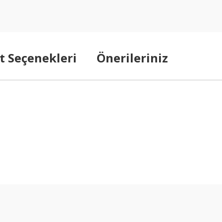
t Seçenekleri
Önerileriniz
arda yetersiz gördüğünüz noktaları öneri formunu kullanarak tarafımıza ilet
Bu ürüne ilk yorumu siz yapın!
Yorum Yaz