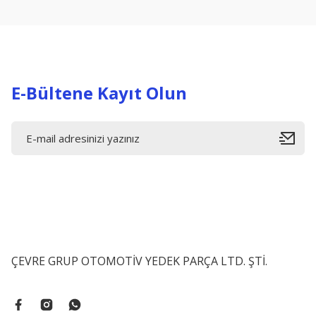
Ürün açıklamasında eksik bilgiler bulunuyor.
Ürün bilgilerinde hatalar bulunuyor.
Ürün fiyatı diğer sitelerden daha pahalı.
Bu ürüne benzer farklı alternatifler olmalı.
E-Bültene Kayıt Olun
ÇEVRE GRUP OTOMOTİV YEDEK PARÇA LTD. ŞTİ.