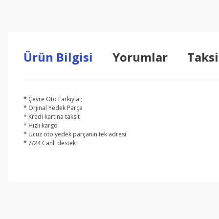
Ürün Bilgisi
Yorumlar
Taksi
* Çevre Oto Farkıyla ;
* Orjinal Yedek Parça
* Kredi kartına taksit
* Hızlı kargo
* Ucuz oto yedek parçanın tek adresi
* 7/24 Canlı destek
Bu ürünün fiyat bilgisi, resim, ürün açıklamalarında ve diğer konul
Görüş ve önerileriniz için teşekkür ederiz.
Ürün resmi kalitesiz, bozuk veya görüntülenemiyor.