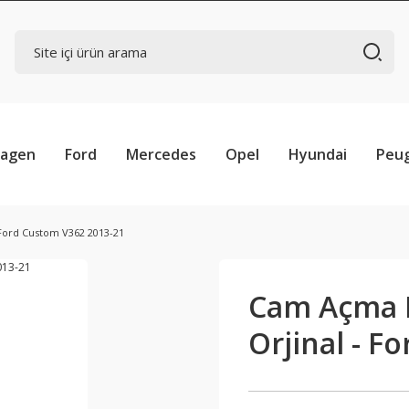
wagen
Ford
Mercedes
Opel
Hyundai
Peu
Ford Custom V362 2013-21
Cam Açma 
Orjinal - F