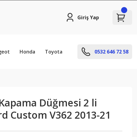
Giriş Yap
geot
Honda
Toyota
0532 646 72 58
Kapama Düğmesi 2 li
ord Custom V362 2013-21