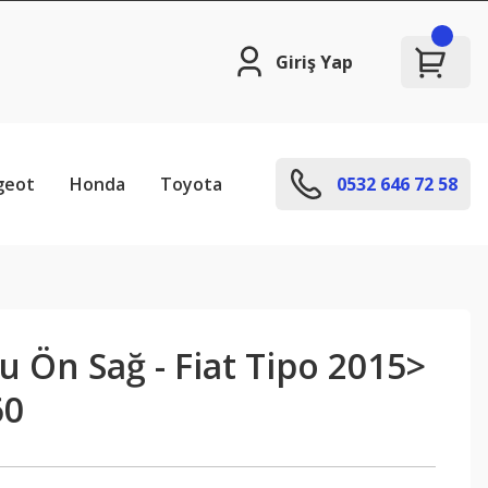
Giriş Yap
geot
Honda
Toyota
0532 646 72 58
 Ön Sağ - Fiat Tipo 2015>
60