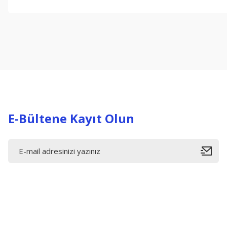
Bu ürünün fiyat bilgisi, resim, ürün açıklamalarında ve diğer konul
Görüş ve önerileriniz için teşekkür ederiz.
Ürün resmi kalitesiz, bozuk veya görüntülenemiyor.
Ürün açıklamasında eksik bilgiler bulunuyor.
Ürün bilgilerinde hatalar bulunuyor.
Ürün fiyatı diğer sitelerden daha pahalı.
Bu ürüne benzer farklı alternatifler olmalı.
E-Bültene Kayıt Olun