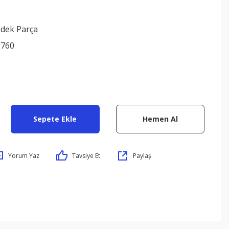
edek Parça
1760
Sepete Ekle
Hemen Al
Yorum Yaz
Tavsiye Et
Paylaş