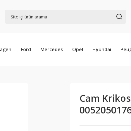
wagen
Ford
Mercedes
Opel
Hyundai
Peu
Cam Krikosu
005205017