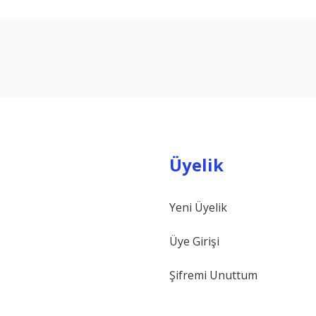
arda yetersiz gördüğünüz noktaları öneri formunu kullanarak tarafımıza ilet
Bu ürüne ilk yorumu siz yapın!
Yorum Yaz
Üyelik
Yeni Üyelik
Gönder
Üye Girişi
Şifremi Unuttum