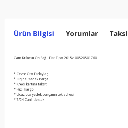
Ürün Bilgisi
Yorumlar
Taksi
Cam Krikosu Ön Sağ - Fiat Tipo 2015> 00520501760
* Çevre Oto Farkıyla ;
* Orjinal Yedek Parça
* Kredi kartına taksit
* Hızlı kargo
* Ucuz oto yedek parçanın tek adresi
* 7/24 Canlı destek