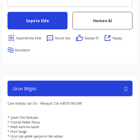
Sepete Ekle
Hemen Al
Yorum Yaz
Tavsiye Et
Paylaş
Karşılaştır
Ürün Bilgisi
Cam Krikosu Sol Ön - Renault Clio 4 807018534R
* Çevre Oto Farkıyla ;
* Orjinal Yedek Parça
* Kredi kartına taksit
* Hızlı kargo
* Ucuz oto yedek parçanın tek adresi