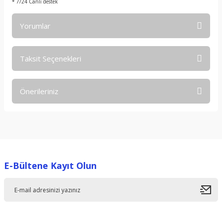
* 7/24 Canlı destek
Yorumlar
Taksit Seçenekleri
Bu ürüne ilk yorumu siz yapın!
Önerileriniz
Yorum Yaz
Bu ürünün fiyat bilgisi, resim, ürün açıklamalarında ve diğer
konularda yetersiz gördüğünüz noktaları öneri formunu
kullanarak tarafımıza iletebilirsiniz.
Görüş ve önerileriniz için teşekkür ederiz.
E-Bültene Kayıt Olun
Ürün resmi kalitesiz, bozuk veya görüntülenemiyor.
Ürün açıklamasında eksik bilgiler bulunuyor.
Ürün bilgilerinde hatalar bulunuyor.
Ürün fiyatı diğer sitelerden daha pahalı.