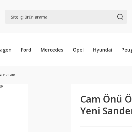
wagen
Ford
Mercedes
Opel
Hyundai
Peu
68112378R
Cam Önü Ön
Yeni Sande