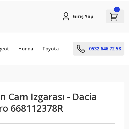
Giriş Yap
geot
Honda
Toyota
0532 646 72 58
 Cam Izgarası - Dacia
ro 668112378R