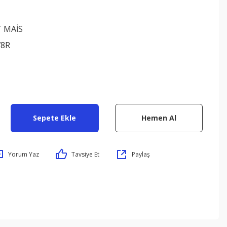
 MAİS
78R
Sepete Ekle
Hemen Al
Yorum Yaz
Tavsiye Et
Paylaş