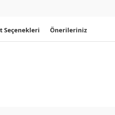
t Seçenekleri
Önerileriniz
arda yetersiz gördüğünüz noktaları öneri formunu kullanarak tarafımıza ilet
Bu ürüne ilk yorumu siz yapın!