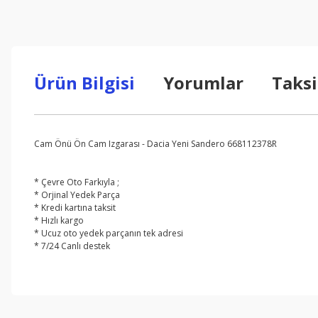
Ürün Bilgisi
Yorumlar
Taksi
Cam Önü Ön Cam Izgarası - Dacia Yeni Sandero 668112378R
* Çevre Oto Farkıyla ;
* Orjinal Yedek Parça
* Kredi kartına taksit
* Hızlı kargo
* Ucuz oto yedek parçanın tek adresi
* 7/24 Canlı destek
Bu ürünün fiyat bilgisi, resim, ürün açıklamalarında ve diğer konul
Görüş ve önerileriniz için teşekkür ederiz.