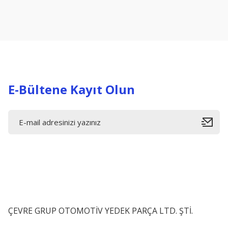
Ürün resmi kalitesiz, bozuk veya görüntülenemiyor.
Ürün açıklamasında eksik bilgiler bulunuyor.
Ürün bilgilerinde hatalar bulunuyor.
Ürün fiyatı diğer sitelerden daha pahalı.
Bu ürüne benzer farklı alternatifler olmalı.
E-Bültene Kayıt Olun
ÇEVRE GRUP OTOMOTİV YEDEK PARÇA LTD. ŞTİ.