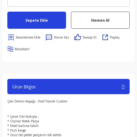
Sepete Ekle
Hemen Al
Yorum Yaz
Tavsiye Et
Paylaş
Karşılaştır
Ürün Bilgisi
Çeki Demiri Kapağı - Ford Transit Custom
* Çevre Oto Farkıyla ;
* Orjinal Yedek Parça
* Kredi kartına taksit
* Hızlı kargo
* Ucuz oto yedek parçanın tek adresi