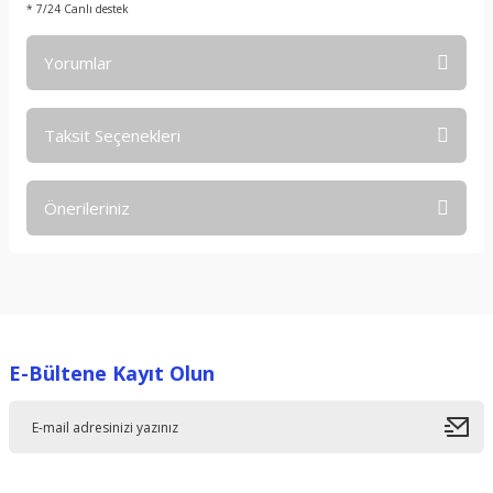
* 7/24 Canlı destek
Yorumlar
Taksit Seçenekleri
Bu ürüne ilk yorumu siz yapın!
Önerileriniz
Yorum Yaz
Bu ürünün fiyat bilgisi, resim, ürün açıklamalarında ve diğer
konularda yetersiz gördüğünüz noktaları öneri formunu
kullanarak tarafımıza iletebilirsiniz.
Görüş ve önerileriniz için teşekkür ederiz.
E-Bültene Kayıt Olun
Ürün resmi kalitesiz, bozuk veya görüntülenemiyor.
Ürün açıklamasında eksik bilgiler bulunuyor.
Ürün bilgilerinde hatalar bulunuyor.
Ürün fiyatı diğer sitelerden daha pahalı.