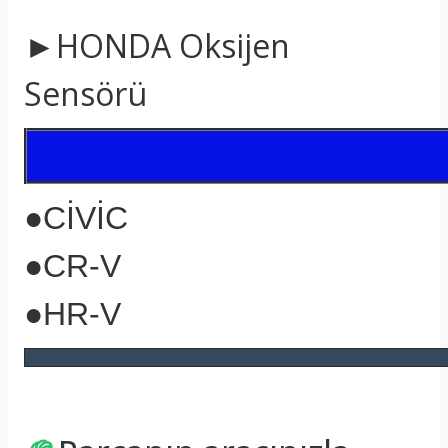
►HONDA Oksijen
Sensörü
●CİVİC
●CR-V
●HR-V