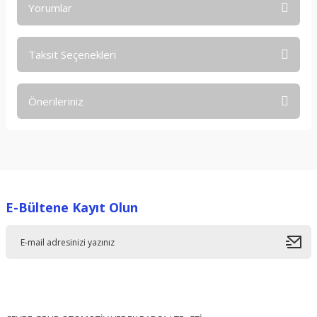
Yorumlar
Taksit Seçenekleri
Bu ürüne ilk yorumu siz yapın!
Önerileriniz
Yorum Yaz
Bu ürünün fiyat bilgisi, resim, ürün açıklamalarında ve diğer
konularda yetersiz gördüğünüz noktaları öneri formunu
kullanarak tarafımıza iletebilirsiniz.
Görüş ve önerileriniz için teşekkür ederiz.
E-Bültene Kayıt Olun
Ürün resmi kalitesiz, bozuk veya görüntülenemiyor.
Ürün açıklamasında eksik bilgiler bulunuyor.
Ürün bilgilerinde hatalar bulunuyor.
Ürün fiyatı diğer sitelerden daha pahalı.
Bu ürüne benzer farklı alternatifler olmalı.