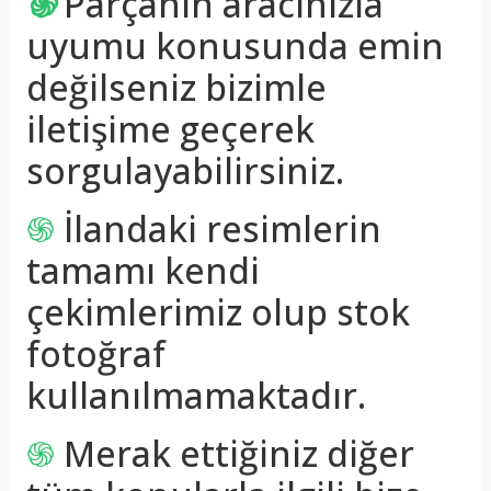
֍
Parçanın aracınızla
uyumu konusunda emin
değilseniz bizimle
iletişime geçerek
sorgulayabilirsiniz.
֍
İlandaki resimlerin
tamamı kendi
çekimlerimiz olup stok
fotoğraf
kullanılmamaktadır.
֍
Merak ettiğiniz diğer