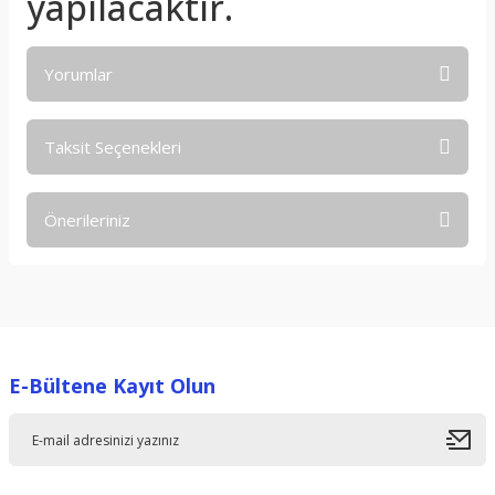
yapılacaktır.
Yorumlar
Taksit Seçenekleri
Bu ürüne ilk yorumu siz yapın!
Önerileriniz
Yorum Yaz
Bu ürünün fiyat bilgisi, resim, ürün açıklamalarında ve diğer
konularda yetersiz gördüğünüz noktaları öneri formunu
kullanarak tarafımıza iletebilirsiniz.
Görüş ve önerileriniz için teşekkür ederiz.
E-Bültene Kayıt Olun
Ürün resmi kalitesiz, bozuk veya görüntülenemiyor.
Ürün açıklamasında eksik bilgiler bulunuyor.
Ürün bilgilerinde hatalar bulunuyor.
Ürün fiyatı diğer sitelerden daha pahalı.