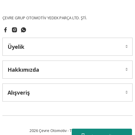
Bu ürüne benzer farklı alternatifler olmalı.
ÇEVRE GRUP OTOMOTİV YEDEK PARÇA LTD. ŞTİ.
Üyelik
Gönder
Hakkımızda
Alışveriş
2026 Çevre Otomotiv - Tüm Hakları Saklıdır.