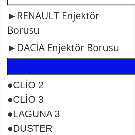
►RENAULT Enjektör
Borusu
►DACİA Enjektör Borusu
●CLİO 2
●CLİO 3
●LAGUNA 3
●DUSTER