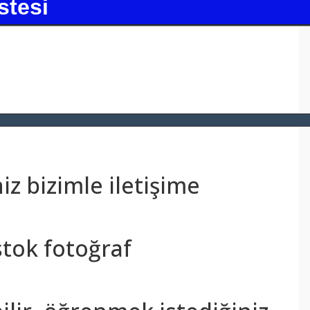
stesi
z bizimle iletişime
stok fotoğraf