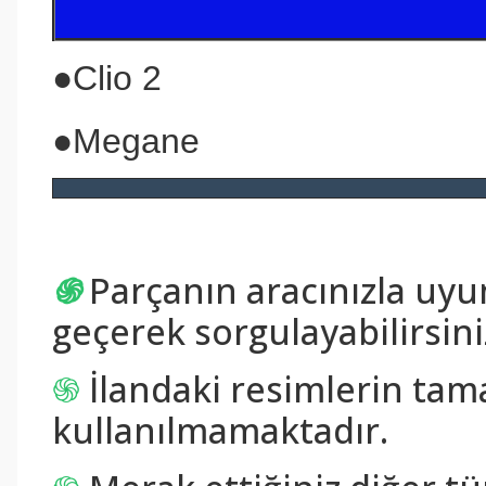
●Clio 2
●Megane
֍
Parçanın aracınızla uy
geçerek sorgulayabilirsini
֍
İlandaki resimlerin tam
kullanılmamaktadır.