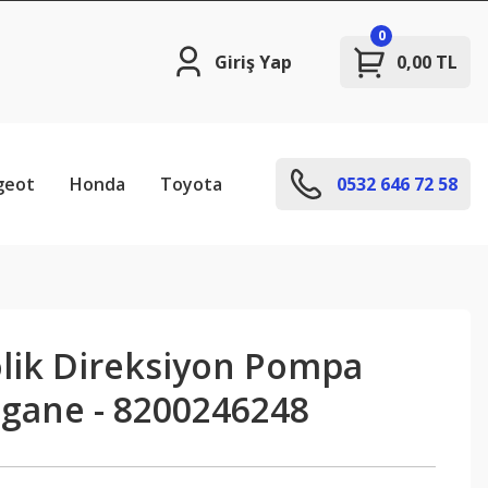
0
Giriş Yap
0,00 TL
geot
Honda
Toyota
0532 646 72 58
olik Direksiyon Pompa
gane - 8200246248