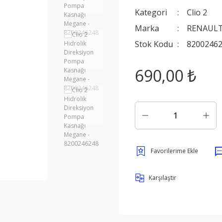
Kategori
Clio 2
Marka
RENAULT
Stok Kodu
8200246
690,00 ₺
Karşılaştır