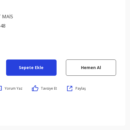
 MAİS
248
Sepete Ekle
Hemen Al
Yorum Yaz
Tavsiye Et
Paylaş