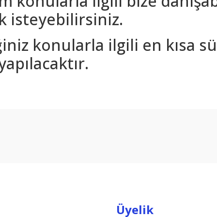
m konularla ilgili bize danışa
 isteyebilirsiniz.
iniz konularla ilgili en kısa 
yapılacaktır.
arda yetersiz gördüğünüz noktaları öneri formunu kullanarak tarafımıza ilet
Bu ürüne ilk yorumu siz yapın!
Yorum Yaz
Üyelik