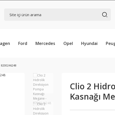
wagen
Ford
Mercedes
Opel
Hyundai
Peu
- 8200246248
Clio 2 Hidr
Kasnağı Me