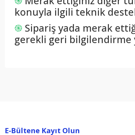
֍
Merak ettiğiniz diğer tü
konuyla ilgili teknik destek
֍
Sipariş yada merak ettiğ
gerekli geri bilgilendirme 
Bu ürünün fiyat bilgisi, resim, ürün açıklamalarında ve diğer konul
Görüş ve önerileriniz için teşekkür ederiz.
Ürün resmi kalitesiz, bozuk veya görüntülenemiyor.
Ürün açıklamasında eksik bilgiler bulunuyor.
Ürün bilgilerinde hatalar bulunuyor.
Ürün fiyatı diğer sitelerden daha pahalı.
Bu ürüne benzer farklı alternatifler olmalı.
E-Bültene Kayıt Olun