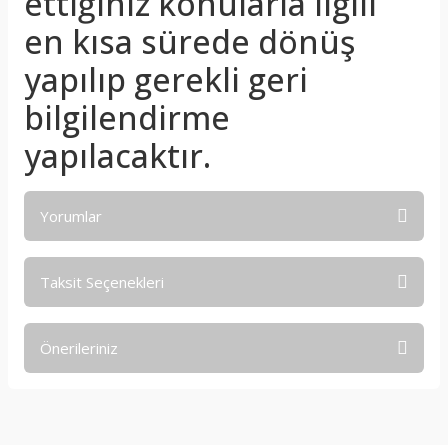
ettiğiniz konularla ilgili
en kısa sürede dönüş
yapılıp gerekli geri
bilgilendirme
yapılacaktır.
Yorumlar
Taksit Seçenekleri
Bu ürüne ilk yorumu siz yapın!
Önerileriniz
Yorum Yaz
Bu ürünün fiyat bilgisi, resim, ürün açıklamalarında ve diğer
konularda yetersiz gördüğünüz noktaları öneri formunu
kullanarak tarafımıza iletebilirsiniz.