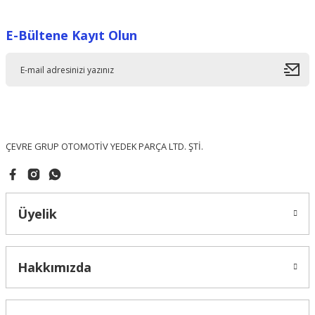
Görüş ve önerileriniz için teşekkür ederiz.
E-Bültene Kayıt Olun
Ürün resmi kalitesiz, bozuk veya görüntülenemiyor.
Ürün açıklamasında eksik bilgiler bulunuyor.
Ürün bilgilerinde hatalar bulunuyor.
Ürün fiyatı diğer sitelerden daha pahalı.
Bu ürüne benzer farklı alternatifler olmalı.
ÇEVRE GRUP OTOMOTİV YEDEK PARÇA LTD. ŞTİ.
Üyelik
Gönder
Hakkımızda