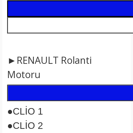
t
►RENAULT Rolanti
Motoru
●CLİO 1
●CLİO 2