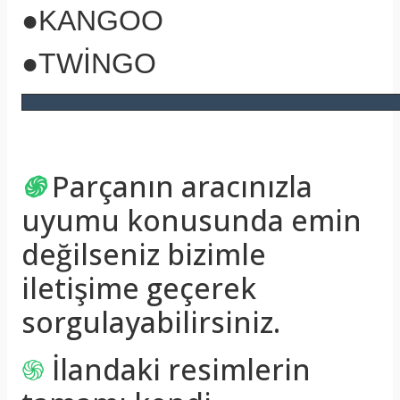
●KANGOO
●TWİNGO
֍
Parçanın aracınızla
uyumu konusunda emin
değilseniz bizimle
iletişime geçerek
sorgulayabilirsiniz.
֍
İlandaki resimlerin