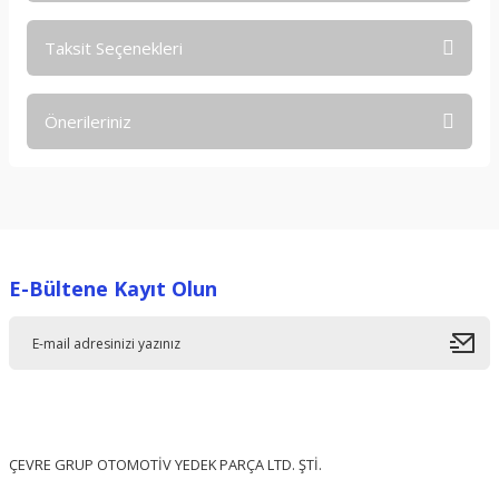
Taksit Seçenekleri
Bu ürüne ilk yorumu siz yapın!
Önerileriniz
Yorum Yaz
Bu ürünün fiyat bilgisi, resim, ürün açıklamalarında ve diğer
konularda yetersiz gördüğünüz noktaları öneri formunu
kullanarak tarafımıza iletebilirsiniz.
Görüş ve önerileriniz için teşekkür ederiz.
E-Bültene Kayıt Olun
Ürün resmi kalitesiz, bozuk veya görüntülenemiyor.
Ürün açıklamasında eksik bilgiler bulunuyor.
Ürün bilgilerinde hatalar bulunuyor.
Ürün fiyatı diğer sitelerden daha pahalı.
Bu ürüne benzer farklı alternatifler olmalı.
ÇEVRE GRUP OTOMOTİV YEDEK PARÇA LTD. ŞTİ.