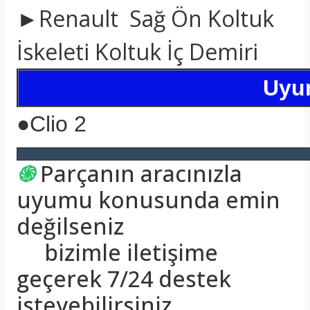
►Renault Sağ Ön Koltuk
İskeleti Koltuk İç Demiri
Uyum
●
Clio 2
֍
Parçanın aracınızla
uyumu konusunda emin
değilseniz
bizimle iletişime
geçerek 7/24 destek
isteyebilirsiniz.