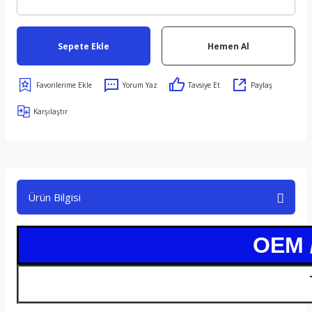
Sepete Ekle
Hemen Al
Yorum Yaz
Tavsiye Et
Paylaş
Karşılaştır
Ürün Bilgisi
OEM 