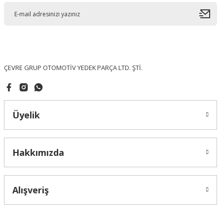
Ürün açıklamasında eksik bilgiler bulunuyor.
Ürün bilgilerinde hatalar bulunuyor.
Ürün fiyatı diğer sitelerden daha pahalı.
Bu ürüne benzer farklı alternatifler olmalı.
ÇEVRE GRUP OTOMOTİV YEDEK PARÇA LTD. ŞTİ.
Üyelik
Gönder
Hakkımızda
Alışveriş