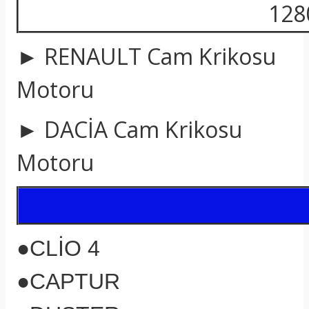
128
► RENAULT Cam Krikosu
Motoru
► DACİA Cam Krikosu
Motoru
●
CLİO 4
●
CAPTUR