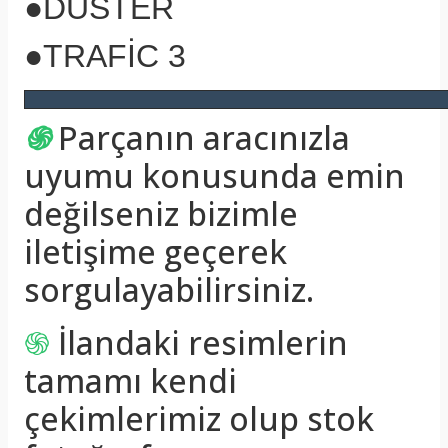
●
DUSTER
●
TRAFİC 3
֍
Parçanın aracınızla
uyumu konusunda emin
değilseniz bizimle
iletişime geçerek
sorgulayabilirsiniz.
֍
İlandaki resimlerin
tamamı kendi
çekimlerimiz olup stok