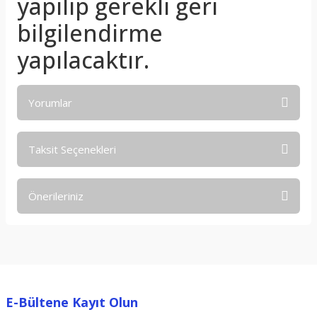
yapılıp gerekli geri
bilgilendirme
yapılacaktır.
Yorumlar
Taksit Seçenekleri
Bu ürüne ilk yorumu siz yapın!
Önerileriniz
Yorum Yaz
Bu ürünün fiyat bilgisi, resim, ürün açıklamalarında ve diğer
konularda yetersiz gördüğünüz noktaları öneri formunu
kullanarak tarafımıza iletebilirsiniz.
Görüş ve önerileriniz için teşekkür ederiz.
E-Bültene Kayıt Olun
Ürün resmi kalitesiz, bozuk veya görüntülenemiyor.