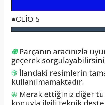
●CLİO 5
֍
Parçanın aracınızla uy
geçerek sorgulayabilirsini
֍
İlandaki resimlerin tam
kullanılmamaktadır.
֍
Merak ettiğiniz diğer tü
konuyla ilgili teknik destek