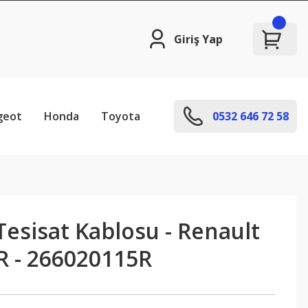
Giriş Yap
geot
Honda
Toyota
0532 646 72 58
 Tesisat Kablosu - Renault
 - 266020115R