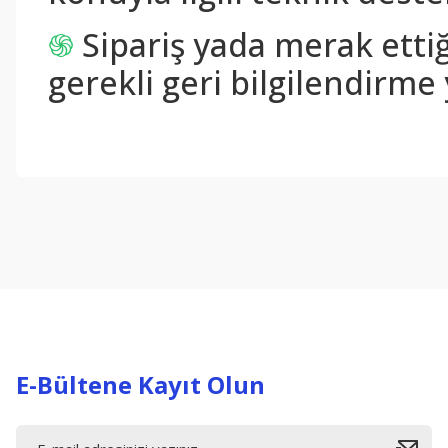
֍
Sipariş yada merak ettiğ
gerekli geri bilgilendirme 
Bu ürünün fiyat bilgisi, resim, ürün açıklamalarında ve diğer konul
Görüş ve önerileriniz için teşekkür ederiz.
Ürün resmi kalitesiz, bozuk veya görüntülenemiyor.
Ürün açıklamasında eksik bilgiler bulunuyor.
Ürün bilgilerinde hatalar bulunuyor.
Ürün fiyatı diğer sitelerden daha pahalı.
Bu ürüne benzer farklı alternatifler olmalı.
E-Bültene Kayıt Olun