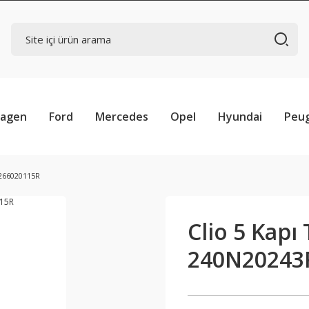
wagen
Ford
Mercedes
Opel
Hyundai
Peu
 266020115R
Clio 5 Kapı
240N20243R