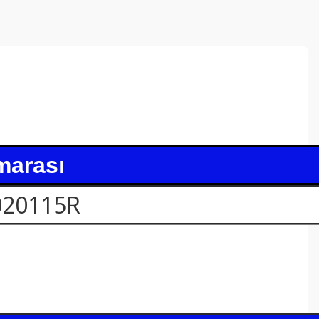
marası
020115R