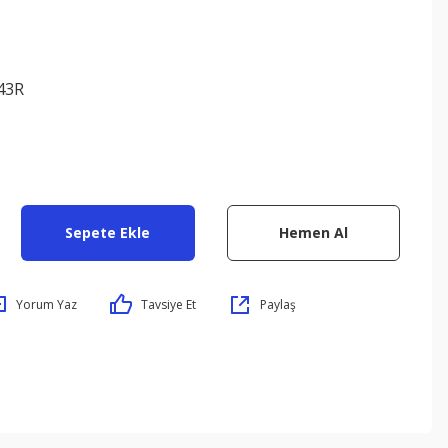
43R
Sepete Ekle
Hemen Al
Yorum Yaz
Tavsiye Et
Paylaş