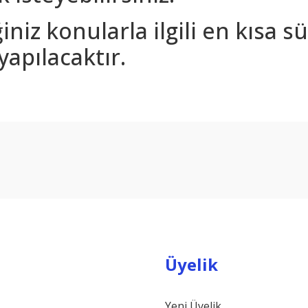
iniz konularla ilgili en kısa 
yapılacaktır.
arda yetersiz gördüğünüz noktaları öneri formunu kullanarak tarafımıza ilet
Bu ürüne ilk yorumu siz yapın!
Yorum Yaz
Üyelik
Yeni Üyelik