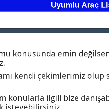
Uyumlu Araç Li
umu konusunda emin değilseni
z.
amı kendi çekimlerimiz olup 
m konularla ilgili bize danışa
 isteyebilirsiniz.