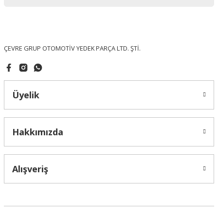
Ürün bilgilerinde hatalar bulunuyor.
Ürün fiyatı diğer sitelerden daha pahalı.
Bu ürüne benzer farklı alternatifler olmalı.
ÇEVRE GRUP OTOMOTİV YEDEK PARÇA LTD. ŞTİ.
Üyelik
Gönder
Hakkımızda
Alışveriş