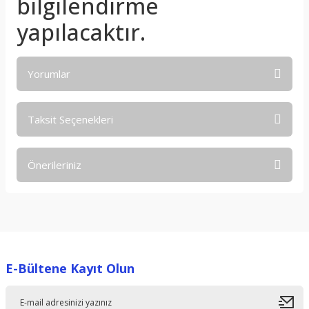
bilgilendirme
yapılacaktır.
Yorumlar
Taksit Seçenekleri
Bu ürüne ilk yorumu siz yapın!
Önerileriniz
Yorum Yaz
Bu ürünün fiyat bilgisi, resim, ürün açıklamalarında ve diğer
konularda yetersiz gördüğünüz noktaları öneri formunu
kullanarak tarafımıza iletebilirsiniz.
Görüş ve önerileriniz için teşekkür ederiz.
E-Bültene Kayıt Olun
Ürün resmi kalitesiz, bozuk veya görüntülenemiyor.
Ürün açıklamasında eksik bilgiler bulunuyor.