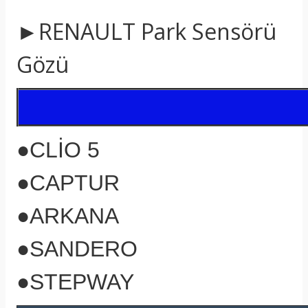
►RENAULT Park Sensörü
Gözü
●CLİO 5
●CAPTUR
●ARKANA
●SANDERO
●STEPWAY