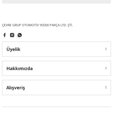
Ürün bilgilerinde hatalar bulunuyor.
Ürün fiyatı diğer sitelerden daha pahalı.
Bu ürüne benzer farklı alternatifler olmalı.
ÇEVRE GRUP OTOMOTİV YEDEK PARÇA LTD. ŞTİ.
Üyelik
Gönder
Hakkımızda
Alışveriş