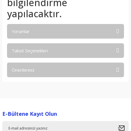
bilgilendirme
yapılacaktır.
Yorumlar
Taksit Seçenekleri
Bu ürüne ilk yorumu siz yapın!
Önerileriniz
Yorum Yaz
Bu ürünün fiyat bilgisi, resim, ürün açıklamalarında ve diğer
konularda yetersiz gördüğünüz noktaları öneri formunu
kullanarak tarafımıza iletebilirsiniz.
Görüş ve önerileriniz için teşekkür ederiz.
E-Bültene Kayıt Olun
Ürün resmi kalitesiz, bozuk veya görüntülenemiyor.
Ürün açıklamasında eksik bilgiler bulunuyor.