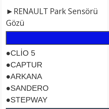
►RENAULT Park Sensörü
Gözü
●CLİO 5
●CAPTUR
●ARKANA
●SANDERO
●STEPWAY