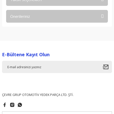
Bu ürüne ilk yorumu siz yapın!
Önerileriniz
Yorum Yaz
Bu ürünün fiyat bilgisi, resim, ürün açıklamalarında ve diğer
konularda yetersiz gördüğünüz noktaları öneri formunu
kullanarak tarafımıza iletebilirsiniz.
Görüş ve önerileriniz için teşekkür ederiz.
E-Bültene Kayıt Olun
Ürün resmi kalitesiz, bozuk veya görüntülenemiyor.
Ürün açıklamasında eksik bilgiler bulunuyor.
Ürün bilgilerinde hatalar bulunuyor.
Ürün fiyatı diğer sitelerden daha pahalı.
Bu ürüne benzer farklı alternatifler olmalı.
ÇEVRE GRUP OTOMOTİV YEDEK PARÇA LTD. ŞTİ.