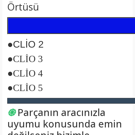
Örtüsü
●CLİO 2
●
CLİO 3
●
CLİO 4
●
CLİO 5
֍
Parçanın aracınızla
uyumu konusunda emin