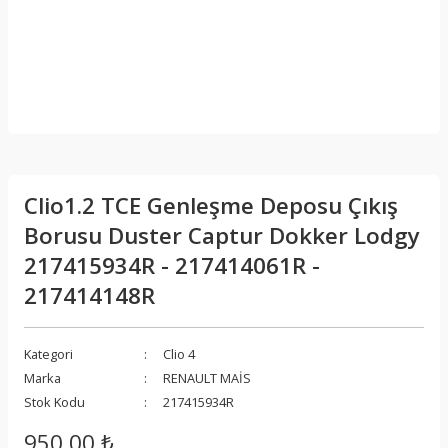
Clio1.2 TCE Genleşme Deposu Çıkış
Borusu Duster Captur Dokker Lodgy
217415934R - 217414061R -
217414148R
Kategori
Clio 4
Marka
RENAULT MAİS
Stok Kodu
217415934R
950,00 ₺