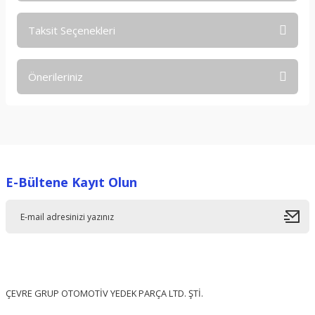
Taksit Seçenekleri
Bu ürüne ilk yorumu siz yapın!
Önerileriniz
Yorum Yaz
Bu ürünün fiyat bilgisi, resim, ürün açıklamalarında ve diğer
konularda yetersiz gördüğünüz noktaları öneri formunu
kullanarak tarafımıza iletebilirsiniz.
Görüş ve önerileriniz için teşekkür ederiz.
E-Bültene Kayıt Olun
Ürün resmi kalitesiz, bozuk veya görüntülenemiyor.
Ürün açıklamasında eksik bilgiler bulunuyor.
Ürün bilgilerinde hatalar bulunuyor.
Ürün fiyatı diğer sitelerden daha pahalı.
Bu ürüne benzer farklı alternatifler olmalı.
ÇEVRE GRUP OTOMOTİV YEDEK PARÇA LTD. ŞTİ.