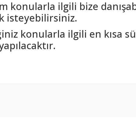
m konularla ilgili bize danışa
 isteyebilirsiniz.
iniz konularla ilgili en kısa 
yapılacaktır.
arda yetersiz gördüğünüz noktaları öneri formunu kullanarak tarafımıza ilet
Bu ürüne ilk yorumu siz yapın!
Yorum Yaz