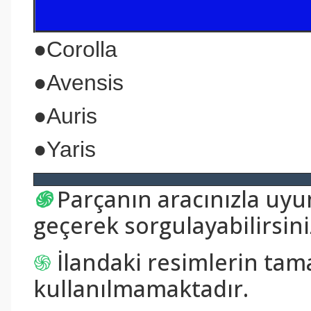
●Corolla
●Avensis
●Auris
●Yaris
֍
Parçanın aracınızla uy
geçerek sorgulayabilirsini
֍
İlandaki resimlerin tam
kullanılmamaktadır.