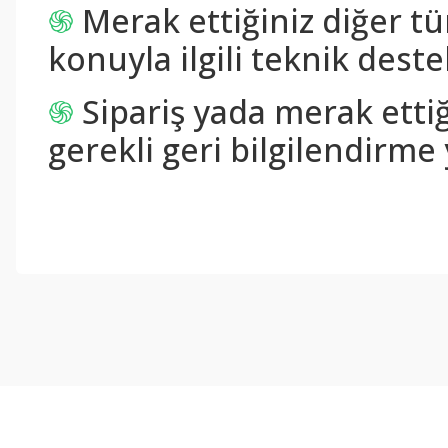
֍
Merak ettiğiniz diğer tü
konuyla ilgili teknik destek
֍
Sipariş yada merak ettiğ
gerekli geri bilgilendirme 
Bu ürünün fiyat bilgisi, resim, ürün açıklamalarında ve diğer konul
Görüş ve önerileriniz için teşekkür ederiz.
Ürün resmi kalitesiz, bozuk veya görüntülenemiyor.
Ürün açıklamasında eksik bilgiler bulunuyor.
Ürün bilgilerinde hatalar bulunuyor.
Ürün fiyatı diğer sitelerden daha pahalı.
Bu ürüne benzer farklı alternatifler olmalı.