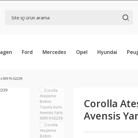
wagen
Ford
Mercedes
Opel
Hyundai
Peu
is 90919-02239
Corolla Ate
Avensis Ya