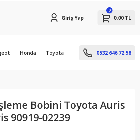
0
Giriş Yap
0,00 TL
geot
Honda
Toyota
0532 646 72 58
şleme Bobini Toyota Auris
ris 90919-02239