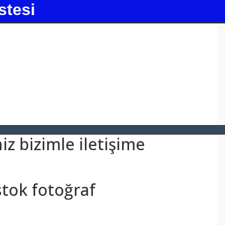
stesi
z bizimle iletişime
stok fotoğraf