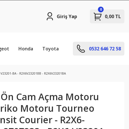
0
Giriş Yap
0,00 TL
geot
Honda
Toyota
0532 646 72 58
6-V23201-BA - R2X6V23201BB - R2X6V23201BA
l Ön Cam Açma Motoru
riko Motoru Tourneo
nsit Courier - R2X6-