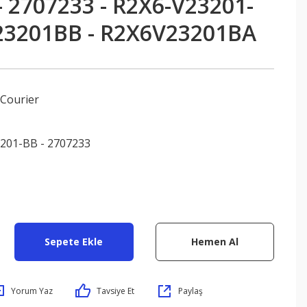
- 2707233 - R2X6-V23201-
23201BB - R2X6V23201BA
Courier
201-BB - 2707233
Sepete Ekle
Hemen Al
Yorum Yaz
Tavsiye Et
Paylaş