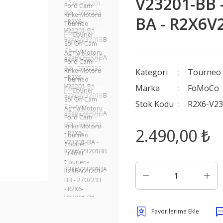
V23201-BB 
BA - R2X6V
Kategori
Tourneo 
Marka
FoMoCo
Stok Kodu
R2X6-V23
2.490,00 ₺