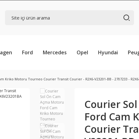
wagen
Ford
Mercedes
Opel
Hyundai
Peu
 Kriko Motoru Tourneo Courier Transit Courier - R2X6-V23201-BB - 2707233 - R2X
Courier So
Ford Cam K
Courier Tra