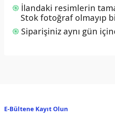
֍
İlandaki resimlerin tam
Stok fotoğraf olmayıp bi
֍
Siparişiniz aynı gün içi
Bu ürünün fiyat bilgisi, resim, ürün açıklamalarında ve diğer konul
Görüş ve önerileriniz için teşekkür ederiz.
Ürün resmi kalitesiz, bozuk veya görüntülenemiyor.
Ürün açıklamasında eksik bilgiler bulunuyor.
Ürün bilgilerinde hatalar bulunuyor.
Ürün fiyatı diğer sitelerden daha pahalı.
Bu ürüne benzer farklı alternatifler olmalı.
E-Bültene Kayıt Olun