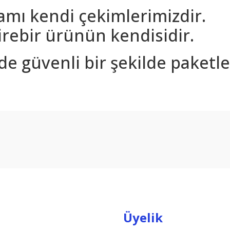
amı kendi çekimlerimizdir.
rebir ürünün kendisidir.
nde güvenli bir şekilde paketle
arda yetersiz gördüğünüz noktaları öneri formunu kullanarak tarafımıza ilet
Bu ürüne ilk yorumu siz yapın!
Yorum Yaz
Üyelik