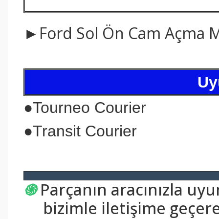
►Ford Sol Ön Cam Açma M
Uy
●
Tourneo Courier
●
Transit Courier
֍
Parçanın aracınızla uy
bizimle iletişime geçerek