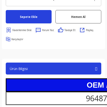
Sepete Ekle
Hemen Al
Yorum Yaz
Tavsiye Et
Paylaş
Karşılaştır
Ürün Bilgisi
OEM 
96487