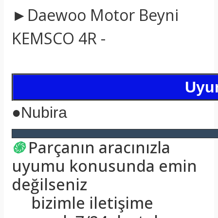
►Daewoo Motor Beyni
KEMSCO 4R -
Uyum
●
Nubira
֍
Parçanın aracınızla
uyumu konusunda emin
değilseniz
bizimle iletişime