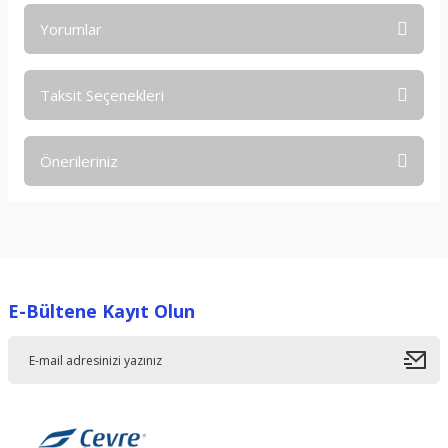
Yorumlar
Taksit Seçenekleri
Bu ürüne ilk yorumu siz yapın!
Önerileriniz
Yorum Yaz
Bu ürünün fiyat bilgisi, resim, ürün açıklamalarında ve diğer
konularda yetersiz gördüğünüz noktaları öneri formunu
kullanarak tarafımıza iletebilirsiniz.
Görüş ve önerileriniz için teşekkür ederiz.
E-Bültene Kayıt Olun
Ürün resmi kalitesiz, bozuk veya görüntülenemiyor.
Ürün açıklamasında eksik bilgiler bulunuyor.
Ürün bilgilerinde hatalar bulunuyor.
Ürün fiyatı diğer sitelerden daha pahalı.
Bu ürüne benzer farklı alternatifler olmalı.