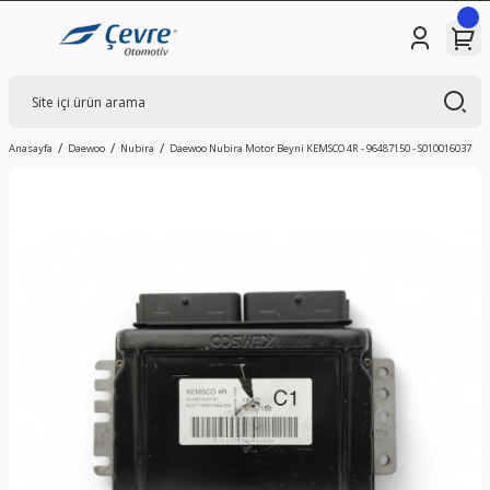
Anasayfa
Daewoo
Nubira
Daewoo Nubira Motor Beyni KEMSCO 4R - 96487150 - S010016037