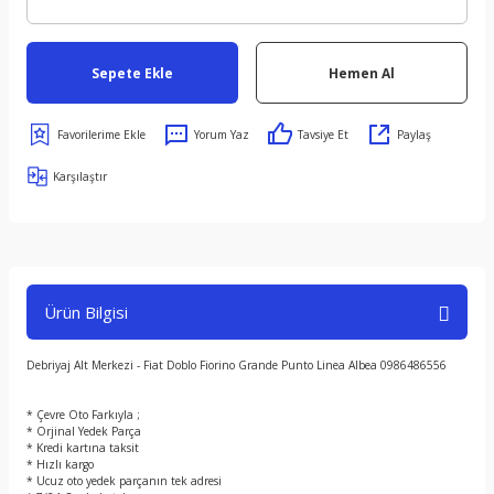
Sepete Ekle
Hemen Al
Yorum Yaz
Tavsiye Et
Paylaş
Karşılaştır
Ürün Bilgisi
Debriyaj Alt Merkezi - Fiat Doblo Fiorino Grande Punto Linea Albea 0986486556
* Çevre Oto Farkıyla ;
* Orjinal Yedek Parça
* Kredi kartına taksit
* Hızlı kargo
* Ucuz oto yedek parçanın tek adresi