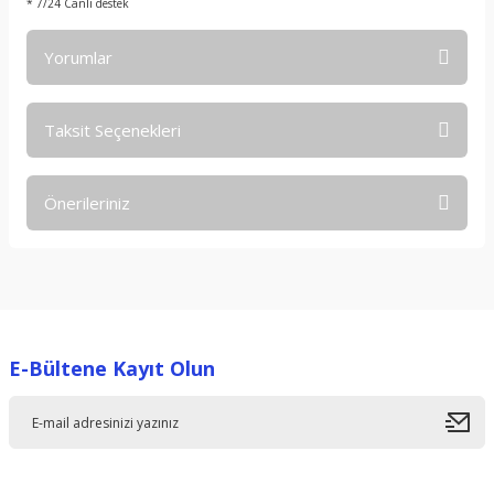
* 7/24 Canlı destek
Yorumlar
Taksit Seçenekleri
Bu ürüne ilk yorumu siz yapın!
Önerileriniz
Yorum Yaz
Bu ürünün fiyat bilgisi, resim, ürün açıklamalarında ve diğer
konularda yetersiz gördüğünüz noktaları öneri formunu
kullanarak tarafımıza iletebilirsiniz.
Görüş ve önerileriniz için teşekkür ederiz.
E-Bültene Kayıt Olun
Ürün resmi kalitesiz, bozuk veya görüntülenemiyor.
Ürün açıklamasında eksik bilgiler bulunuyor.
Ürün bilgilerinde hatalar bulunuyor.
Ürün fiyatı diğer sitelerden daha pahalı.