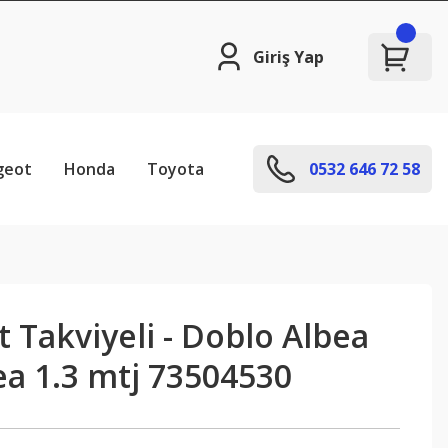
Giriş Yap
geot
Honda
Toyota
0532 646 72 58
t Takviyeli - Doblo Albea
ea 1.3 mtj 73504530