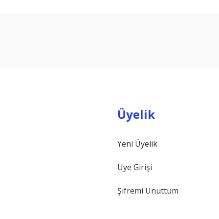
arda yetersiz gördüğünüz noktaları öneri formunu kullanarak tarafımıza ilet
Bu ürüne ilk yorumu siz yapın!
Yorum Yaz
Üyelik
Yeni Üyelik
Gönder
Üye Girişi
Şifremi Unuttum