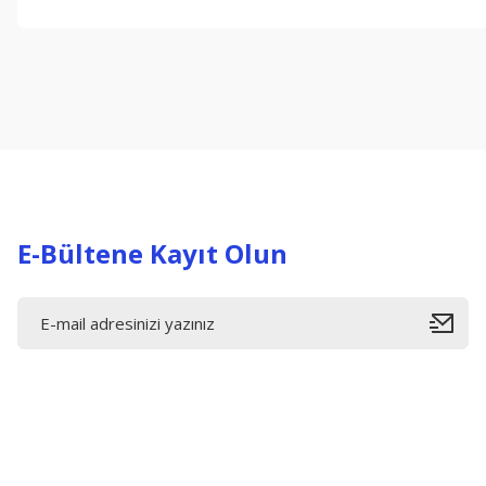
Bu ürünün fiyat bilgisi, resim, ürün açıklamalarında ve diğer konul
Görüş ve önerileriniz için teşekkür ederiz.
Ürün resmi kalitesiz, bozuk veya görüntülenemiyor.
Ürün açıklamasında eksik bilgiler bulunuyor.
Ürün bilgilerinde hatalar bulunuyor.
Ürün fiyatı diğer sitelerden daha pahalı.
Bu ürüne benzer farklı alternatifler olmalı.
E-Bültene Kayıt Olun