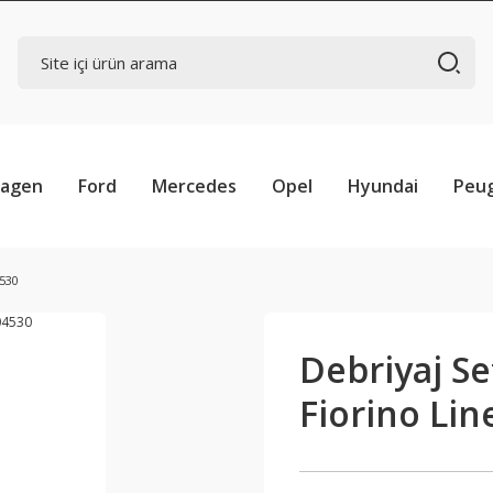
wagen
Ford
Mercedes
Opel
Hyundai
Peu
4530
Debriyaj Se
Fiorino Lin