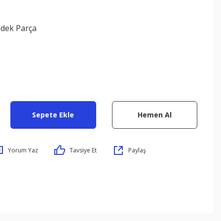
edek Parça
0
Sepete Ekle
Hemen Al
Yorum Yaz
Tavsiye Et
Paylaş