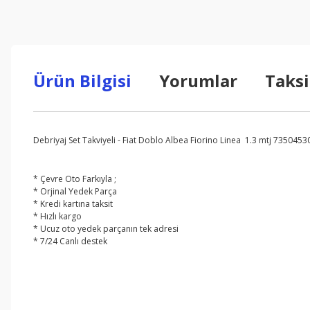
Ürün Bilgisi
Yorumlar
Taksi
Debriyaj Set Takviyeli - Fiat Doblo Albea Fiorino Linea 1.3 mtj 7350453
* Çevre Oto Farkıyla ;
* Orjinal Yedek Parça
* Kredi kartına taksit
* Hızlı kargo
* Ucuz oto yedek parçanın tek adresi
* 7/24 Canlı destek