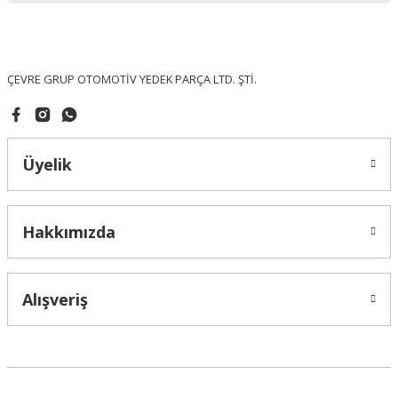
Ürün fiyatı diğer sitelerden daha pahalı.
Bu ürüne benzer farklı alternatifler olmalı.
ÇEVRE GRUP OTOMOTİV YEDEK PARÇA LTD. ŞTİ.
Üyelik
Gönder
Hakkımızda
Alışveriş