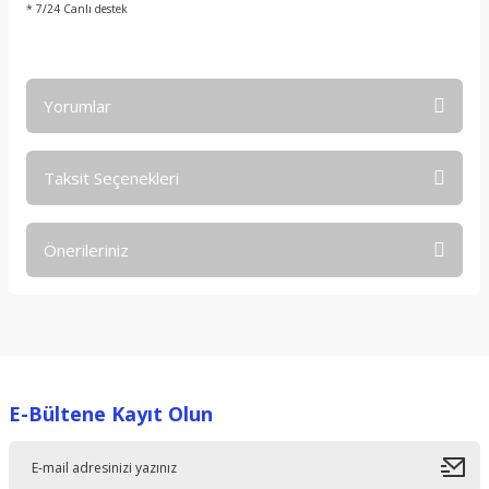
* 7/24 Canlı destek
Yorumlar
Taksit Seçenekleri
Bu ürüne ilk yorumu siz yapın!
Önerileriniz
Yorum Yaz
Bu ürünün fiyat bilgisi, resim, ürün açıklamalarında ve diğer
konularda yetersiz gördüğünüz noktaları öneri formunu
kullanarak tarafımıza iletebilirsiniz.
Görüş ve önerileriniz için teşekkür ederiz.
E-Bültene Kayıt Olun
Ürün resmi kalitesiz, bozuk veya görüntülenemiyor.
Ürün açıklamasında eksik bilgiler bulunuyor.
Ürün bilgilerinde hatalar bulunuyor.