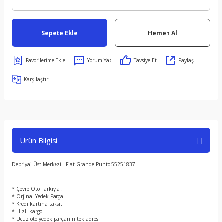
Sepete Ekle
Hemen Al
Yorum Yaz
Tavsiye Et
Paylaş
Karşılaştır
Ürün Bilgisi
Debriyaj Üst Merkezi - Fiat Grande Punto 55251837
* Çevre Oto Farkıyla ;
* Orjinal Yedek Parça
* Kredi kartına taksit
* Hızlı kargo
* Ucuz oto yedek parçanın tek adresi