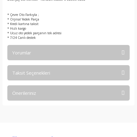
t
* Çevre Oto Farkıyla ;
* Orjinal Yedek Parça
* Kredi kartına taksit
* Hızlı kargo
* Ucuz oto yedek parçanın tek adresi
* 7/24 Canlı destek
Yorumlar
Taksit Seçenekleri
Bu ürüne ilk yorumu siz yapın!
Önerileriniz
Yorum Yaz
Bu ürünün fiyat bilgisi, resim, ürün açıklamalarında ve diğer
konularda yetersiz gördüğünüz noktaları öneri formunu
kullanarak tarafımıza iletebilirsiniz.
Görüş ve önerileriniz için teşekkür ederiz.