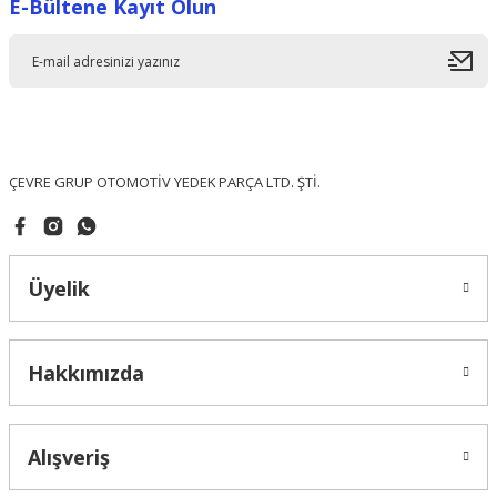
E-Bültene Kayıt Olun
Ürün resmi kalitesiz, bozuk veya görüntülenemiyor.
Ürün açıklamasında eksik bilgiler bulunuyor.
Ürün bilgilerinde hatalar bulunuyor.
Ürün fiyatı diğer sitelerden daha pahalı.
Bu ürüne benzer farklı alternatifler olmalı.
ÇEVRE GRUP OTOMOTİV YEDEK PARÇA LTD. ŞTİ.
Üyelik
Gönder
Hakkımızda
Alışveriş