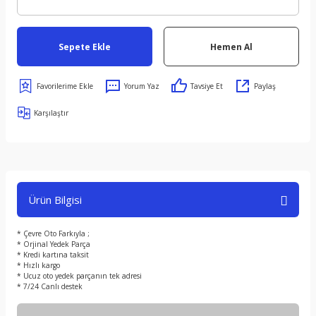
Sepete Ekle
Hemen Al
Yorum Yaz
Tavsiye Et
Paylaş
Karşılaştır
Ürün Bilgisi
* Çevre Oto Farkıyla ;
* Orjinal Yedek Parça
* Kredi kartına taksit
* Hızlı kargo
* Ucuz oto yedek parçanın tek adresi
* 7/24 Canlı destek