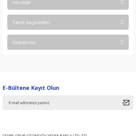
Yorumlar
Taksit Seçenekleri
Bu ürüne ilk yorumu siz yapın!
Önerileriniz
Yorum Yaz
Bu ürünün fiyat bilgisi, resim, ürün açıklamalarında ve diğer
konularda yetersiz gördüğünüz noktaları öneri formunu
kullanarak tarafımıza iletebilirsiniz.
Görüş ve önerileriniz için teşekkür ederiz.
E-Bültene Kayıt Olun
Ürün resmi kalitesiz, bozuk veya görüntülenemiyor.
Ürün açıklamasında eksik bilgiler bulunuyor.
Ürün bilgilerinde hatalar bulunuyor.
Ürün fiyatı diğer sitelerden daha pahalı.
Bu ürüne benzer farklı alternatifler olmalı.
ÇEVRE GRUP OTOMOTİV YEDEK PARÇA LTD. ŞTİ.