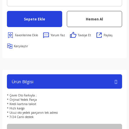
Sepete Ekle
Hemen Al
Yorum Yaz
Tavsiye Et
Paylaş
Karşılaştır
Ürün Bilgisi
* Çevre Oto Farkıyla ;
* Orjinal Yedek Parça
* Kredi kartına taksit
* Hızlı kargo
* Ucuz oto yedek parçanın tek adresi
* 7/24 Canlı destek