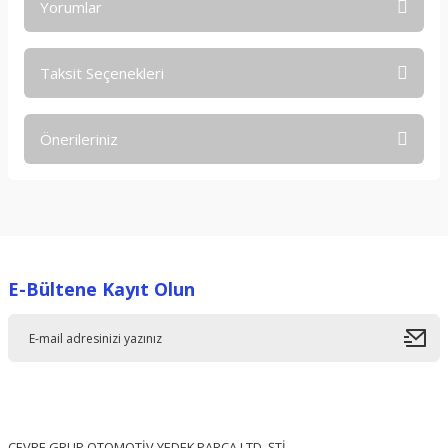
Yorumlar
Taksit Seçenekleri
Bu ürüne ilk yorumu siz yapın!
Önerileriniz
Yorum Yaz
Bu ürünün fiyat bilgisi, resim, ürün açıklamalarında ve diğer
konularda yetersiz gördüğünüz noktaları öneri formunu
kullanarak tarafımıza iletebilirsiniz.
Görüş ve önerileriniz için teşekkür ederiz.
E-Bültene Kayıt Olun
Ürün resmi kalitesiz, bozuk veya görüntülenemiyor.
Ürün açıklamasında eksik bilgiler bulunuyor.
Ürün bilgilerinde hatalar bulunuyor.
Ürün fiyatı diğer sitelerden daha pahalı.
Bu ürüne benzer farklı alternatifler olmalı.
ÇEVRE GRUP OTOMOTİV YEDEK PARÇA LTD. ŞTİ.