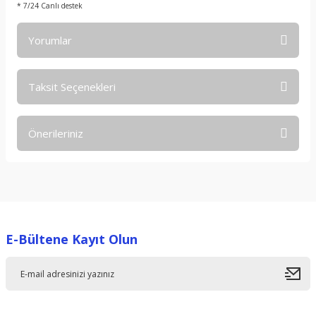
* 7/24 Canlı destek
Yorumlar
Taksit Seçenekleri
Bu ürüne ilk yorumu siz yapın!
Önerileriniz
Yorum Yaz
Bu ürünün fiyat bilgisi, resim, ürün açıklamalarında ve diğer
konularda yetersiz gördüğünüz noktaları öneri formunu
kullanarak tarafımıza iletebilirsiniz.
Görüş ve önerileriniz için teşekkür ederiz.
E-Bültene Kayıt Olun
Ürün resmi kalitesiz, bozuk veya görüntülenemiyor.
Ürün açıklamasında eksik bilgiler bulunuyor.
Ürün bilgilerinde hatalar bulunuyor.
Ürün fiyatı diğer sitelerden daha pahalı.