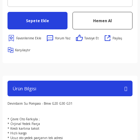
Sepete Ekle
Hemen Al
Yorum Yaz
Tavsiye Et
Paylaş
Karşılaştır
Ürün Bilgisi
Devirdaim Su Pompası - Bmw G20 G30 G31
* Çevre Oto Farkıyla ;
* Orjinal Yedek Parça
* Kredi kartına taksit
* Hızlı kargo
* Ucuz oto yedek parçanın tek adresi