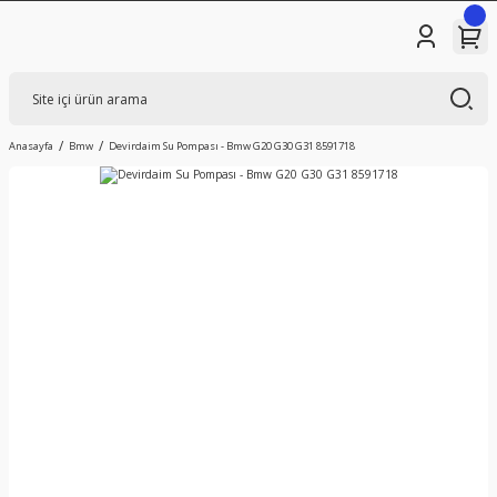
Anasayfa
Bmw
Devirdaim Su Pompası - Bmw G20 G30 G31 8591718