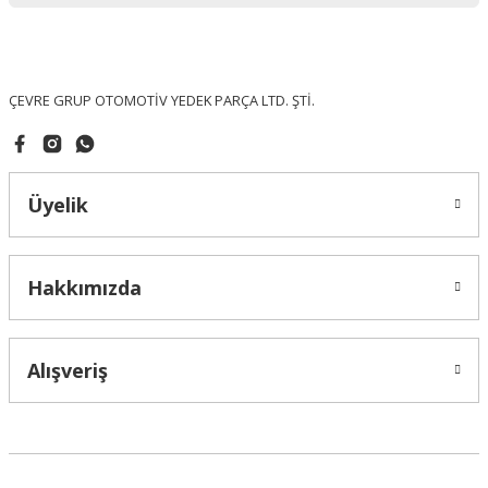
Ürün fiyatı diğer sitelerden daha pahalı.
Bu ürüne benzer farklı alternatifler olmalı.
ÇEVRE GRUP OTOMOTİV YEDEK PARÇA LTD. ŞTİ.
Üyelik
Gönder
Hakkımızda
Alışveriş