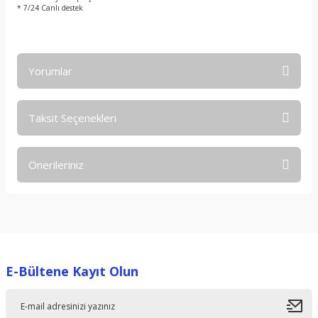
* 7/24 Canlı destek
Yorumlar
Taksit Seçenekleri
Bu ürüne ilk yorumu siz yapın!
Önerileriniz
Yorum Yaz
Bu ürünün fiyat bilgisi, resim, ürün açıklamalarında ve diğer
konularda yetersiz gördüğünüz noktaları öneri formunu
kullanarak tarafımıza iletebilirsiniz.
Görüş ve önerileriniz için teşekkür ederiz.
E-Bültene Kayıt Olun
Ürün resmi kalitesiz, bozuk veya görüntülenemiyor.
Ürün açıklamasında eksik bilgiler bulunuyor.
Ürün bilgilerinde hatalar bulunuyor.