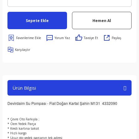
Sepete Ekle
Hemen Al
Yorum Yaz
Tavsiye Et
Paylaş
Karşılaştır
Ürün Bilgisi
Devirdaim Su Pompası - Fiat Doğan Kartal Şahin M131 4332090
* Çevre Oto Farkıyla ;
* Oem Yedek Parça
* Kredi kartına taksit
* Hızlı kargo
* Ucuz oto yedek parçanın tek adresi