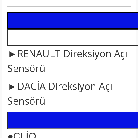
t
►RENAULT Direksiyon Açı
Sensörü
►DACİA Direksiyon Açı
Sensörü
●CLİO