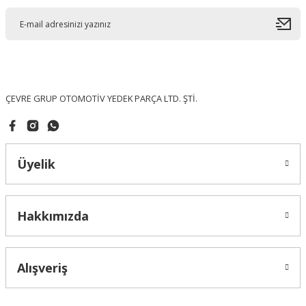
Ürün açıklamasında eksik bilgiler bulunuyor.
Ürün bilgilerinde hatalar bulunuyor.
Ürün fiyatı diğer sitelerden daha pahalı.
Bu ürüne benzer farklı alternatifler olmalı.
ÇEVRE GRUP OTOMOTİV YEDEK PARÇA LTD. ŞTİ.
Üyelik
Gönder
Hakkımızda
Alışveriş