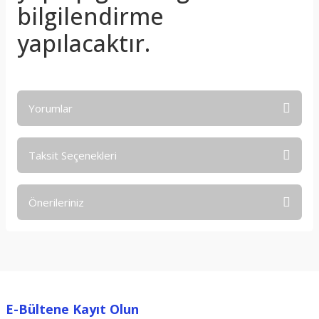
bilgilendirme
yapılacaktır.
Yorumlar
Taksit Seçenekleri
Bu ürüne ilk yorumu siz yapın!
Önerileriniz
Yorum Yaz
Bu ürünün fiyat bilgisi, resim, ürün açıklamalarında ve diğer
konularda yetersiz gördüğünüz noktaları öneri formunu
kullanarak tarafımıza iletebilirsiniz.
Görüş ve önerileriniz için teşekkür ederiz.
E-Bültene Kayıt Olun
Ürün resmi kalitesiz, bozuk veya görüntülenemiyor.