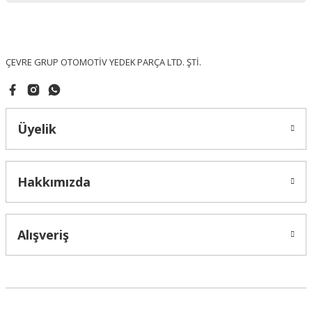
Ürün fiyatı diğer sitelerden daha pahalı.
Bu ürüne benzer farklı alternatifler olmalı.
ÇEVRE GRUP OTOMOTİV YEDEK PARÇA LTD. ŞTİ.
Üyelik
Gönder
Hakkımızda
Alışveriş