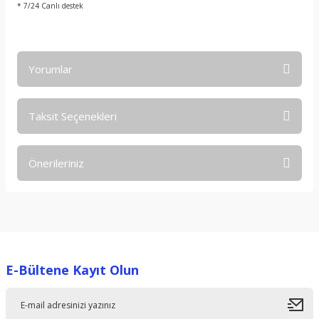
* 7/24 Canlı destek
Yorumlar
Taksit Seçenekleri
Bu ürüne ilk yorumu siz yapın!
Önerileriniz
Yorum Yaz
Bu ürünün fiyat bilgisi, resim, ürün açıklamalarında ve diğer
konularda yetersiz gördüğünüz noktaları öneri formunu
kullanarak tarafımıza iletebilirsiniz.
Görüş ve önerileriniz için teşekkür ederiz.
E-Bültene Kayıt Olun
Ürün resmi kalitesiz, bozuk veya görüntülenemiyor.
Ürün açıklamasında eksik bilgiler bulunuyor.
Ürün bilgilerinde hatalar bulunuyor.