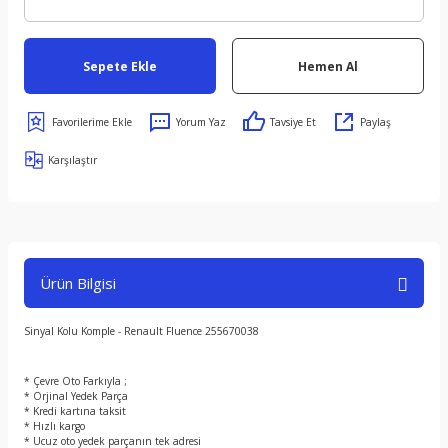
Sepete Ekle
Hemen Al
Yorum Yaz
Tavsiye Et
Paylaş
Karşılaştır
Ürün Bilgisi
Sinyal Kolu Komple - Renault Fluence 255670038
* Çevre Oto Farkıyla ;
* Orjinal Yedek Parça
* Kredi kartına taksit
* Hızlı kargo
* Ucuz oto yedek parçanın tek adresi