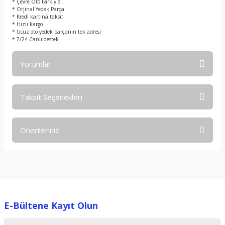
* Çevre Oto Farkıyla ;
* Orjinal Yedek Parça
* Kredi kartına taksit
* Hızlı kargo
* Ucuz oto yedek parçanın tek adresi
* 7/24 Canlı destek
Yorumlar
Taksit Seçenekleri
Bu ürüne ilk yorumu siz yapın!
Önerileriniz
Yorum Yaz
Bu ürünün fiyat bilgisi, resim, ürün açıklamalarında ve diğer
konularda yetersiz gördüğünüz noktaları öneri formunu
kullanarak tarafımıza iletebilirsiniz.
Görüş ve önerileriniz için teşekkür ederiz.
E-Bültene Kayıt Olun
Ürün resmi kalitesiz, bozuk veya görüntülenemiyor.
Ürün açıklamasında eksik bilgiler bulunuyor.