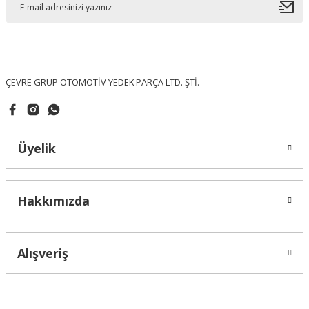
Ürün bilgilerinde hatalar bulunuyor.
Ürün fiyatı diğer sitelerden daha pahalı.
Bu ürüne benzer farklı alternatifler olmalı.
ÇEVRE GRUP OTOMOTİV YEDEK PARÇA LTD. ŞTİ.
Üyelik
Gönder
Hakkımızda
Alışveriş