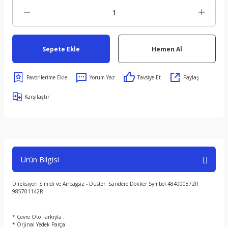
Sepete Ekle
Hemen Al
Yorum Yaz
Tavsiye Et
Paylaş
Karşılaştır
Ürün Bilgisi
Direksiyon Simidi ve Airbagsiz - Duster Sandero Dokker Symbol 484000872R
985701142R
* Çevre Oto Farkıyla ;
* Orjinal Yedek Parça