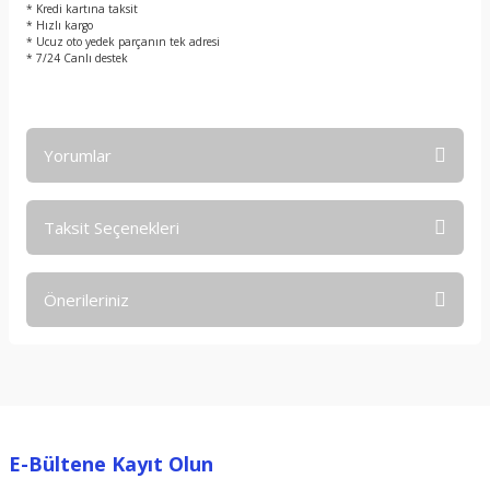
* Kredi kartına taksit
* Hızlı kargo
* Ucuz oto yedek parçanın tek adresi
* 7/24 Canlı destek
Yorumlar
Taksit Seçenekleri
Bu ürüne ilk yorumu siz yapın!
Önerileriniz
Yorum Yaz
Bu ürünün fiyat bilgisi, resim, ürün açıklamalarında ve diğer
konularda yetersiz gördüğünüz noktaları öneri formunu
kullanarak tarafımıza iletebilirsiniz.
Görüş ve önerileriniz için teşekkür ederiz.
E-Bültene Kayıt Olun
Ürün resmi kalitesiz, bozuk veya görüntülenemiyor.