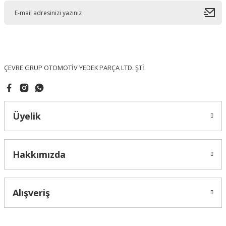
Ürün açıklamasında eksik bilgiler bulunuyor.
Ürün bilgilerinde hatalar bulunuyor.
Ürün fiyatı diğer sitelerden daha pahalı.
Bu ürüne benzer farklı alternatifler olmalı.
ÇEVRE GRUP OTOMOTİV YEDEK PARÇA LTD. ŞTİ.
Üyelik
Gönder
Hakkımızda
Alışveriş